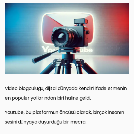
Vlog Oluşturmanın Temelleri
Video Çekimi ve Düzenleme Teknikleri
İzleyici Etkileşimini Artırma Stratejileri
SEO ve Youtube Algoritması
Sosyal Medya ve Diğer Platformlarla Entegrasyon
İçerik Yeniliği ve Trendlere Uyum
Uzun Vadeli Strateji ve Hedef Belirleme
Sonuç: Youtube’da Etkili Vlog Oluşturmanın Yol Haritası
YouTube’da Etkili Vlog Oluşturma: Sıkça Sorulan Sorular
Video blogculuğu, dijital dünyada kendini ifade etmenin
en popüler yollarından biri haline geldi.
Youtube, bu platformun öncüsü olarak, birçok insanın
sesini dünyaya duyurduğu bir mecra.