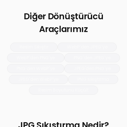
Diğer Dönüştürücü
Araçlarımız
Resim Sıkıştır
WebP'den JPEG'ye
WebP'den PNG'ye
PNG'den JPEG'ye
PNG'den WebP'ye
JPEG'den PNG'ye
JPEG'den WebP'ye
PNG sıkıştırma
Resim Boyutunu Küçült
JPG Sıkıştırma Nedir?