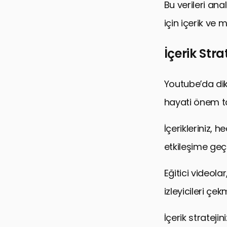
Bu verileri an
için içerik ve 
İçerik Str
Youtube’da dik
hayati önem ta
İçerikleriniz, 
etkileşime geç
Eğitici videolar
izleyicileri çe
İçerik strateji