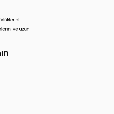
lüklerini
larını ve uzun
ın