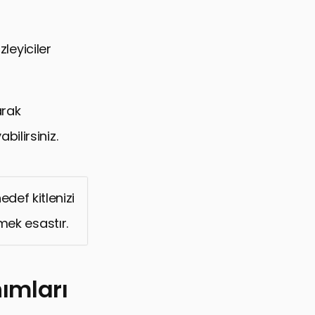
zleyiciler
arak
ilirsiniz.
ef kitlenizi
rmek esastır.
ımları