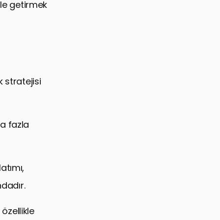
ale getirmek
 stratejisi
ha fazla
latımı,
ndadır.
özellikle