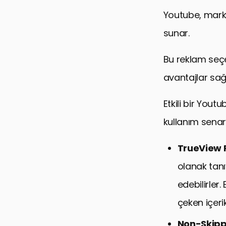
Youtube, markal
sunar.
Bu reklam seçe
avantajlar sağ
Etkili bir You
kullanım senar
TrueView 
olanak tanı
edebilirler.
çeken içeri
Non-Skipp