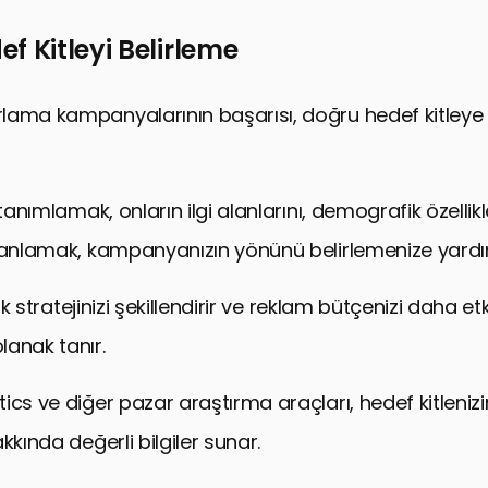
 ve Yeniliği Entegre Etme
f Kitleyi Belirleme
ube’da Başarılı Kampanya Yönetiminin Anahtarları
Etkili Pazarlama Kampanyaları: Sıkça Sorulan Sorula
lama kampanyalarının başarısı, doğru hedef kitleye
 tanımlamak, onların ilgi alanlarını, demografik özellikl
 anlamak, kampanyanızın yönünü belirlemenize yardım
rik stratejinizi şekillendirir ve reklam bütçenizi daha etki
anak tanır.
cs ve diğer pazar araştırma araçları, hedef kitlenizin
kkında değerli bilgiler sunar.