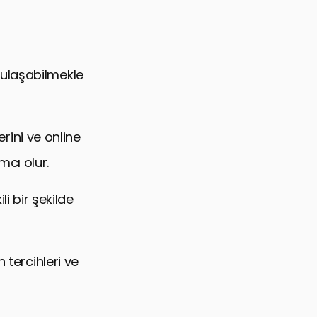
r
 ulaşabilmekle
erini ve online
cı olur.
li bir şekilde
 tercihleri ve