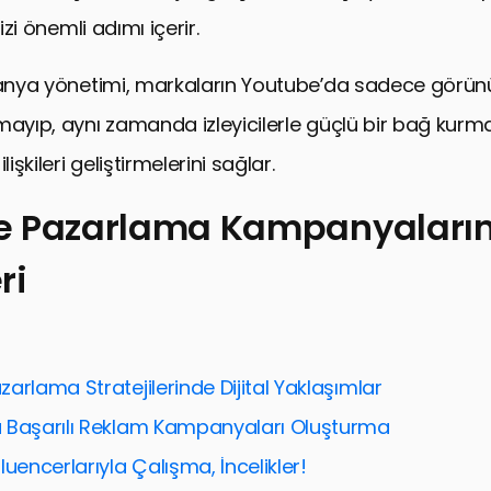
dizi önemli adımı içerir.
panya yönetimi, markaların Youtube’da sadece görünür
mayıp, aynı zamanda izleyicilerle güçlü bir bağ kurma
lişkileri geliştirmelerini sağlar.
e Pazarlama Kampanyaların
ri
zarlama Kampanyalarının Temelleri
lam Modelleri ve Kullanımları
 ve İçerik Optimizasyonu
arlama Stratejilerinde Dijital Yaklaşımlar
lımını Artırma Stratejileri
 Başarılı Reklam Kampanyaları Oluşturma
kibi ve Performans Değerlendirme
luencerlarıyla Çalışma, İncelikler!
çesi ve ROI Optimizasyonu