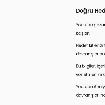
Yaratıcılığı
Doğru Hede
Sonuç: Yout
YouTube’da 
Youtube pazar
başlar.
Hedef kitlenizi
davranışlarını
Bu bilgiler, içe
yönetmenize ol
Youtube Analyti
davranışları ha