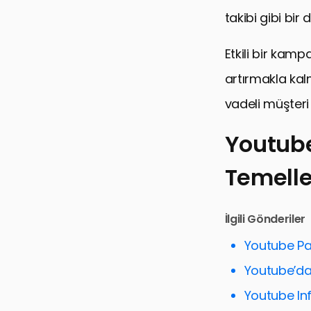
takibi gibi bir 
Etkili bir kam
artırmakla kal
vadeli müşteri i
Youtub
Temelle
Youtube Pa
Youtube Rek
İlgili Gönderiler
Youtube SEO
Youtube Paz
İzleyici Katı
Youtube’da
Analitik Ta
Youtube Inf
Reklam Büt