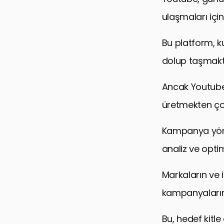
ulaşmaları için
Bu platform, kul
dolup taşmakt
Ancak Youtube’
üretmekten çok
Kampanya yöne
analiz ve opti
Markaların ve i
kampanyalarını
Bu, hedef kitle