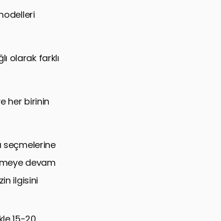
modelleri
ı olarak farklı
 her birinin
rı seçmelerine
izlemeye devam
n ilgisini
kle 15-20