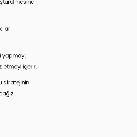
uşturulmasına
alar
ği yapmayı,
z etmeyi içerir.
 stratejinin
cağız.