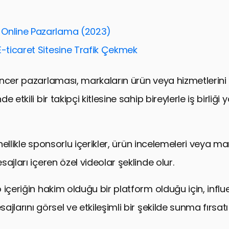
e İşbirliği Sürecinin Yönetimi
urma ve Yayınlama Stratejileri
Online Pazarlama (2023)
 Takipçi Katılımını Artırma Yöntemleri
E-ticaret Sitesine Trafik Çekmek
kibi ve Kampanya Performansının Değerlendirilmesi
 ve İçerik Optimizasyonu
ncer pazarlaması, markaların ürün veya hizmetlerini 
şbirlikleri ve Marka Elçiliği
e etkili bir takipçi kitlesine sahip bireylerle iş birliği
ube Influencer Pazarlamasının Geleceği
luencer Pazarlaması SSS
genellikle sponsorlu içerikler, ürün incelemeleri veya m
ajları içeren özel videolar şeklinde olur.
 içeriğin hakim olduğu bir platform olduğu için, influ
jlarını görsel ve etkileşimli bir şekilde sunma fırsatı