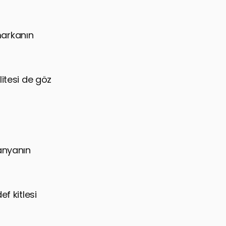
 markanın
litesi de göz
panyanın
f kitlesi