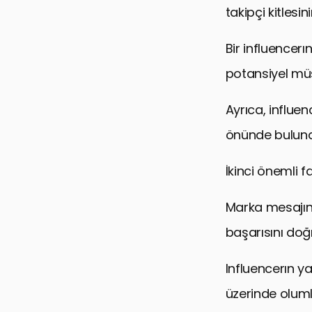
takipçi kitlesi
Bir influencerı
potansiyel müş
Ayrıca, influe
önünde bulund
İkinci önemli fa
Marka mesajını
başarısını doğr
Influencerın ya
üzerinde olumlu