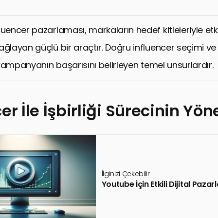
luencer pazarlaması, markaların hedef kitleleriyle etk
ğlayan güçlü bir araçtır. Doğru influencer seçimi ve et
, kampanyanın başarısını belirleyen temel unsurlardır.
er İle İşbirliği Sürecinin Yön
İlginizi Çekebilir
Youtube İçin Etkili Dijital Paza