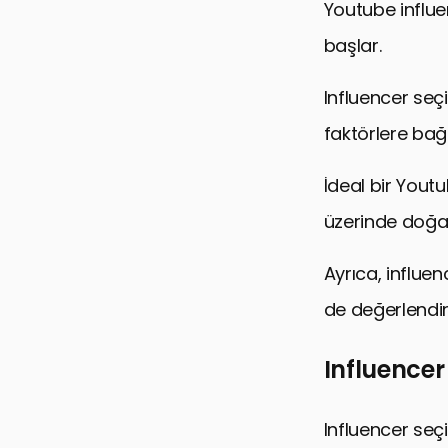
Youtube influe
başlar.
Influencer seç
faktörlere bağl
İdeal bir Yout
üzerinde doğal 
Ayrıca, influen
de değerlendiri
Influencer
Influencer seç