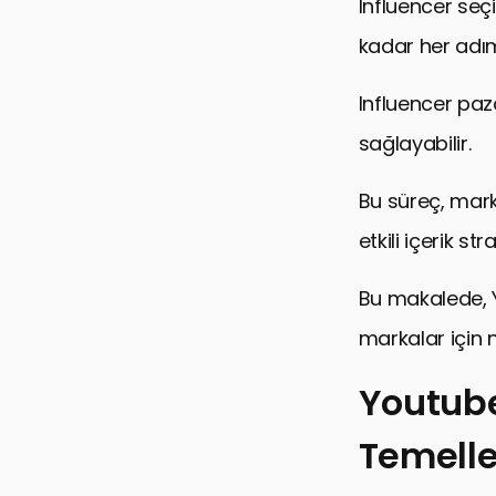
Influencer se
kadar her adım,
Influencer paz
sağlayabilir.
Bu süreç, marka
etkili içerik s
Bu makalede, Yo
markalar için n
Youtube
Temelle
Youtube Inf