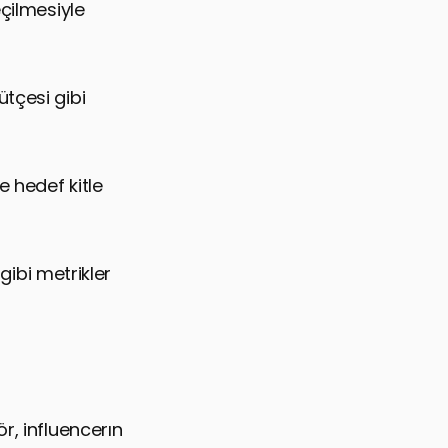
eçilmesiyle
tçesi gibi
e hedef kitle
gibi metrikler
r, influencerın