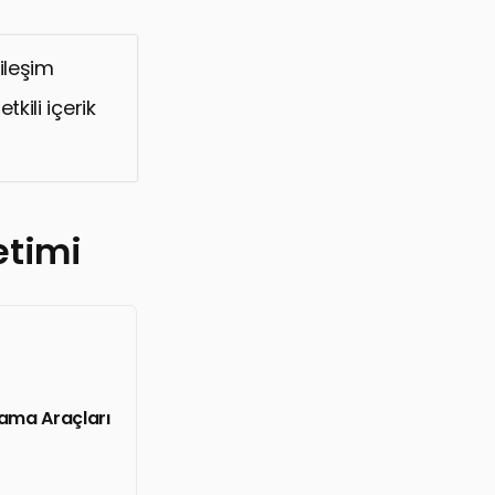
ileşim
kili içerik
etimi
rlama Araçları