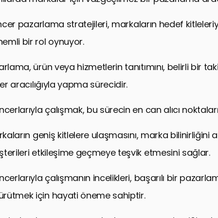
encer pazarlama stratejileri, markaların hedef kitleleri
mli bir rol oynuyor.
rlama, ürün veya hizmetlerin tanıtımını, belirli bir taki
ler aracılığıyla yapma sürecidir.
cerlarıyla çalışmak, bu sürecin en can alıcı noktaları
rkaların geniş kitlelere ulaşmasını, marka bilinirliğini 
terileri etkileşime geçmeye teşvik etmesini sağlar.
cerlarıyla çalışmanın incelikleri, başarılı bir pazarl
rütmek için hayati öneme sahiptir.