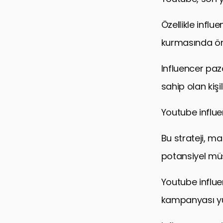
Özellikle influ
kurmasında öne
Influencer paza
sahip olan kişi
Youtube influen
Bu strateji, ma
potansiyel müş
Youtube influen
kampanyası yü