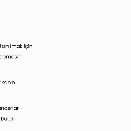
tanıtmak için
 yapmasını
arkanın
encerlar
 bulur.