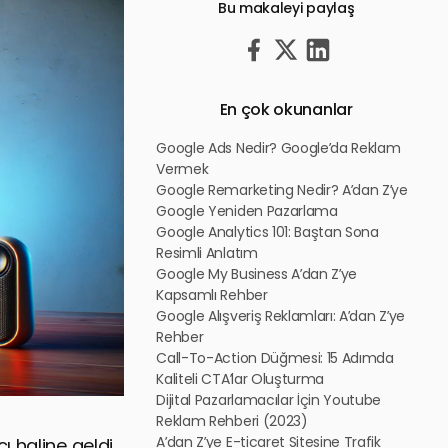
Bu makaleyi paylaş
En çok okunanlar
Google Ads Nedir? Google’da Reklam
Vermek
Google Remarketing Nedir? A’dan Z’ye
Google Yeniden Pazarlama
Google Analytics 101: Baştan Sona
Resimli Anlatım
Google My Business A’dan Z’ye
Kapsamlı Rehber
Google Alışveriş Reklamları: A’dan Z’ye
Rehber
Call-To-Action Düğmesi: 15 Adımda
Kaliteli CTA’lar Oluşturma
Dijital Pazarlamacılar İçin Youtube
Reklam Rehberi (2023)
A’dan Z’ye E-ticaret Sitesine Trafik
 haline geldi.