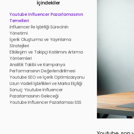
İçindekiler
Youtube Influencer Pazarlamasının
Temelleri
Influencer İle İşbirliği Sürecinin
Yönetimi
İçerik Oluşturma ve Yayınlama
Stratejileri
Etkileşim ve Takipçi Katılımını Artırma
Yöntemleri
Analitik Takibi ve Kampanya
Performansının Değerlendirilmesi
Youtube SEO ve İçerik Optimizasyonu
Uzun Vadeli İşbirlikleri ve Marka Elçiliği
Sonuç: Youtube Influencer
Pazarlamasının Geleceği
Youtube Influencer Pazarlaması SSS
Youtube, son y