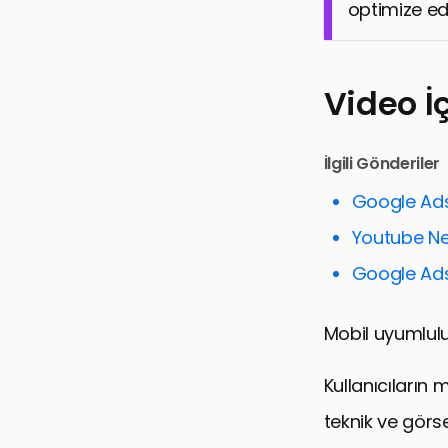
optimize edi
Video İ
İlgili Gönderiler
Google Ads
Youtube Ne
Google Ads
Mobil uyumluluk
Kullanıcıların
teknik ve görs