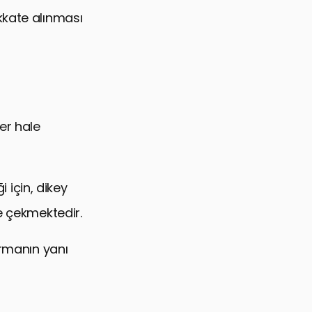
kkate alınması
er hale
i için, dikey
e çekmektedir.
ırmanın yanı