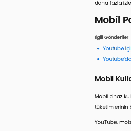
daha fazla izl
Mobil 
Mobil Paza
İlgili Gönderiler
Video İçeri
Youtube İçin
Optimizasyo
Youtube’da
Mobil Cihazl
Mobil Kull
Sosyal Med
Analitiklerl
Mobil cihaz kull
Yenilikçi İçe
tüketimlerinin
Sonuç: Mob
Mobil Pazar
YouTube, mobil 