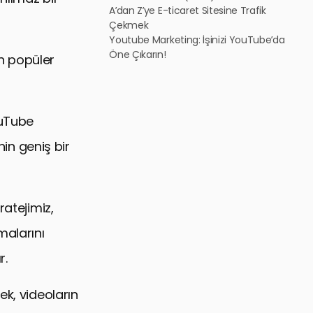
A’dan Z’ye E-ticaret Sitesine Trafik
Çekmek
Youtube Marketing: İşinizi YouTube’da
Öne Çıkarın!
en popüler
ouTube
nin geniş bir
ratejimiz,
malarını
r.
ek, videoların