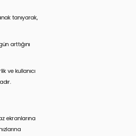
lanak tanıyarak,
gün arttığını
ik ve kullanıcı
dır.
az ekranlarına
hızlarına