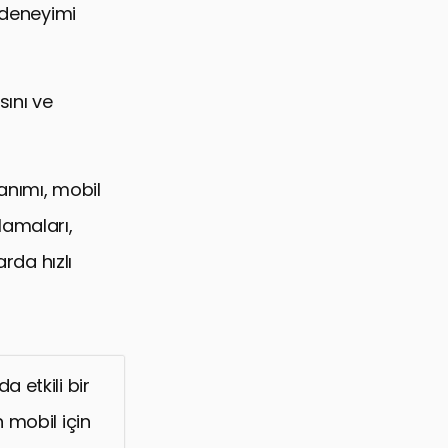
e deneyimi
sını ve
lanımı, mobil
lamaları,
rda hızlı
 etkili bir
n mobil için