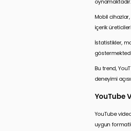
oynamaktadır
Mobil cihazlar,
içerik üreticil
İstatistikler, 
göstermektedi
Bu trend, YouTu
deneyimi açıs
YouTube V
YouTube videol
uygun formatla