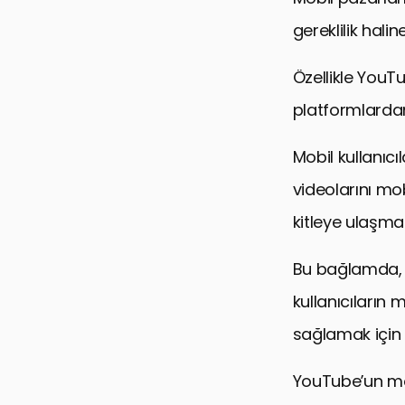
gereklilik halin
Özellikle YouTu
platformlardan
Mobil kullanıc
videolarını mob
kitleye ulaşmas
Bu bağlamda, “
kullanıcıların
sağlamak için 
YouTube’un mob