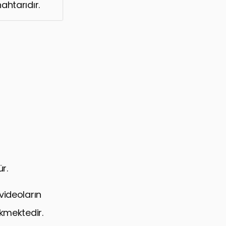
ahtarıdır.
r.
videoların
ekmektedir.