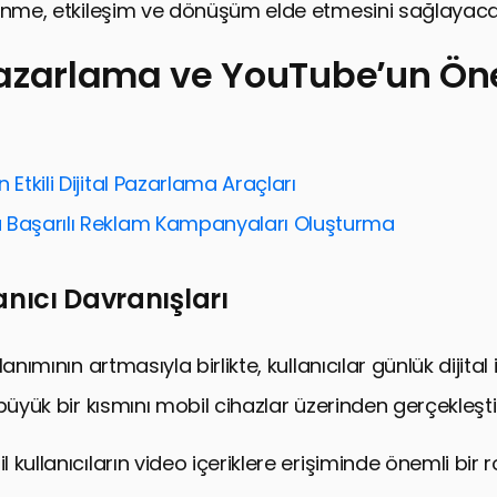
enme, etkileşim ve dönüşüm elde etmesini sağlayacak
Pazarlama ve YouTube’un Ö
rlama ve YouTube’un Önemi
klerin Mobil Uyumluluğu
 Etkili Dijital Pazarlama Araçları
n İçin Anahtar Video SEO Taktikleri
 Başarılı Reklam Kampanyaları Oluşturma
arda Kullanıcı Deneyimini İyileştirme
anıcı Davranışları
ya Entegrasyonunun Gücü
e Performansı İzleme
anımının artmasıyla birlikte, kullanıcılar günlük dijital 
rik Stratejileri Geliştirme
 büyük bir kısmını mobil cihazlar üzerinden gerçekleşt
il Pazarlama ve YouTube Videolarını Optimize Etmen
lama için YouTube Videolarını Optimize Etme SSS
kullanıcıların video içeriklere erişiminde önemli bir r