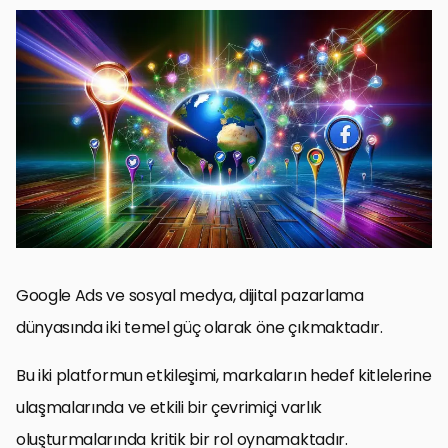
Sosyal Medyanın Rolü ve Önemi
Google Ads ve Sosyal Medya Stratejilerinin Entegrasyonu
Pratikte Google Ads ve Sosyal Medya Etkileşimi
Sosyal Medya Etkileşimlerinin Google Ads Performansına Etkisi
Google Ads ve Sosyal Medya Sinerjisinin Maksimize Edilmesi
Google Ads ve Sosyal Medya Entegrasyonunda İleri Taktikler ve
Gelecek Trendleri
Sonuç: Google Ads ve Sosyal Medya Etkileşiminin Geleceği
Sıkça Sorulan Sorular: Google Ads ve Sosyal Medya Etkileşimi
Google Ads ve sosyal medya, dijital pazarlama
dünyasında iki temel güç olarak öne çıkmaktadır.
Bu iki platformun etkileşimi, markaların hedef kitlelerine
ulaşmalarında ve etkili bir çevrimiçi varlık
oluşturmalarında kritik bir rol oynamaktadır.