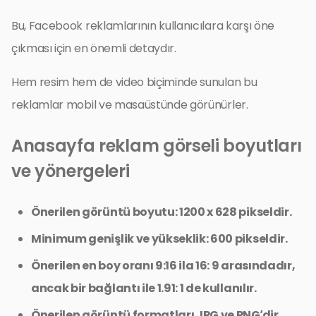
Bu, Facebook reklamlarının kullanıcılara karşı öne
çıkması için en önemli detaydır.
Hem resim hem de video biçiminde sunulan bu
reklamlar mobil ve masaüstünde görünürler.
Anasayfa reklam görseli boyutları
ve yönergeleri
Önerilen görüntü boyutu: 1200 x 628 pikseldir.
Minimum genişlik ve yükseklik: 600 pikseldir.
Önerilen en boy oranı 9:16 ila 16: 9 arasındadır,
ancak bir bağlantı ile 1.91: 1 de kullanılır.
Önerilen görüntü formatları JPG ve PNG’dir.