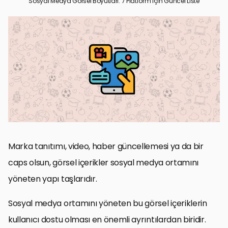
Sosyal Medya Görsel Boyutları: 7 Platform İçin Güncel Liste
Görseller markanız için hayati önem taşır!
Farklı Sosyal Medya Ağlarında Sosyal Medya Görsel Boyutları
1. Facebook Görsel Boyutları
Twitter Görsel Boyutları
Instagram Görsel Boyutları
LinkedIn Görsel Boyutları
Pinterest Görsel Boyutları
YouTube Görsel Boyutları
Tumblr Görsel Boyutları
Marka tanıtımı, video, haber güncellemesi ya da bir
caps olsun, görsel içerikler sosyal medya ortamını
yöneten yapı taşlarıdır.
Sosyal medya ortamını yöneten bu görsel içeriklerin
kullanıcı dostu olması en önemli ayrıntılardan biridir.