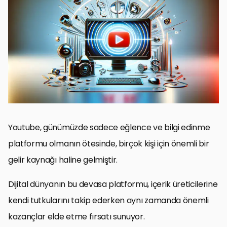
Youtube İş Ortağı Programına Katılma
Reklamlar Aracılığıyla Kazanç
Alternatif Monetizasyon Yöntemleri
Affiliate Marketing ile Gelir Elde Etme
Yaratıcı İçerik Üretimi ile İzleyici Kitlenizi Genişletin
SEO ve Algoritma Dostu İçerikler Oluşturma
Sosyal Medya ve Diğer Platformlarla Entegrasyon
Sonuç: Youtube’dan Gelir Elde Etmenin Anahtarları
YouTube’dan Para Kazanma: Sıkça Sorulan Sorular
Youtube, günümüzde sadece eğlence ve bilgi edinme
platformu olmanın ötesinde, birçok kişi için önemli bir
gelir kaynağı haline gelmiştir.
Dijital dünyanın bu devasa platformu, içerik üreticilerine
kendi tutkularını takip ederken aynı zamanda önemli
kazançlar elde etme fırsatı sunuyor.