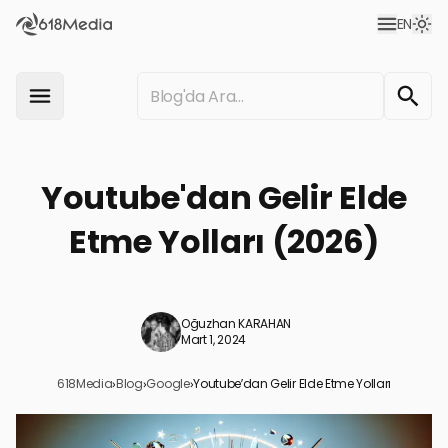
EN
Youtube'dan Gelir Elde
Etme Yolları (2026)
Oğuzhan KARAHAN
Mart 1, 2024
618Media
›
Blog
›
Google
›
Youtube’dan Gelir Elde Etme Yolları