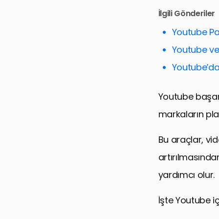
SEO ve İçer
İlgili Gönderiler
İzleyici Etki
Youtube Paz
İçerik Plan
Youtube ve 
Reklam ve 
Youtube’da 
Video Prodü
Veri Güvenliğ
Youtube başarıs
Sonuç: Yout
markaların plat
YouTube İçi
Bu araçlar, vi
artırılmasından
yardımcı olur.
İşte Youtube iç