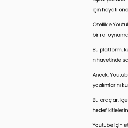
için hayati öne
Özellikle Youtu
bir rol oynama
Bu platform, ku
nihayetinde sat
Ancak, Youtube
yazılımlarını 
Bu araçlar, iç
hedef kitleler
Youtube için etk