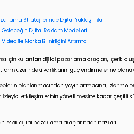
ik Optimizasyonu için Araçlar
leşimi ve Analitik Araçları
arlama Stratejilerinde Dijital Yaklaşımlar
lama ve Yayın Takvimi Araçları
Geleceğin Dijital Reklam Modelleri
Promosyon Araçları
Video ile Marka Bilinirliğini Artırma
ksiyon ve Düzenleme Araçları
i ve Gizlilik Araçları
ı için kullanılan dijital pazarlama araçları, içerik olu
ube İçin Dijital Pazarlama Araçlarının Gücü
form üzerindeki varlıklarını güçlendirmelerine olanak 
n Sıkça Sorulan Sorular
deoların planlanmasından yayınlanmasına, izlenme or
 izleyici etkileşimlerinin yönetilmesine kadar çeşitli 
in etkili dijital pazarlama araçlarından bazıları: