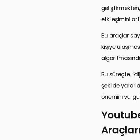
geliştirmekten
etkileşimini ar
Bu araçlar saye
kişiye ulaşması
algoritmasında 
Bu süreçte, “di
şekilde yararl
önemini vurgul
Youtube
Araçlar
Youtube İçi