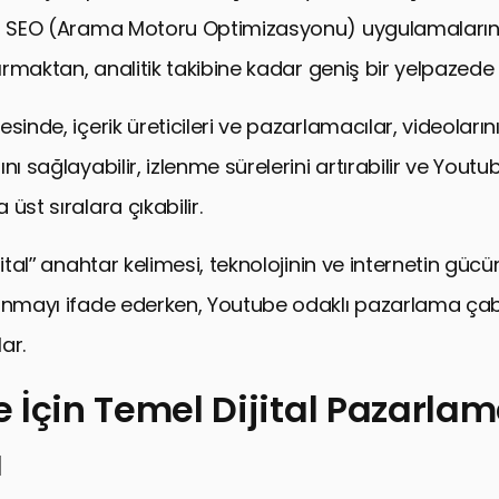
, SEO (Arama Motoru Optimizasyonu) uygulamalarına,
tırmaktan, analitik takibine kadar geniş bir yelpazede 
sinde, içerik üreticileri ve pazarlamacılar, videoları
nı sağlayabilir, izlenme sürelerini artırabilir ve Youtu
üst sıralara çıkabilir.
jital” anahtar kelimesi, teknolojinin ve internetin gücü
anmayı ifade ederken, Youtube odaklı pazarlama çab
ar.
 İçin Temel Dijital Pazarla
ı
n Temel Dijital Pazarlama Araçları