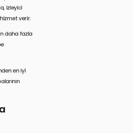
 izleyici
hizmet verir.
nın daha fazla
be
nden en iyi
alarının
ma