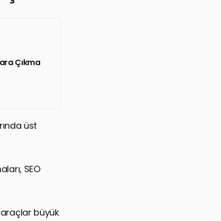
alara Çıkma
rında üst
maları, SEO
l araçlar büyük