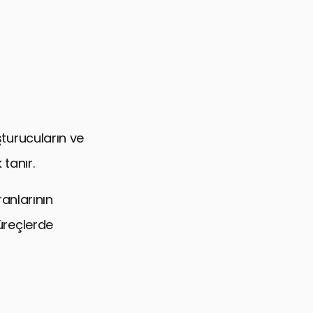
şturucuların ve
tanır.
anlarının
süreçlerde