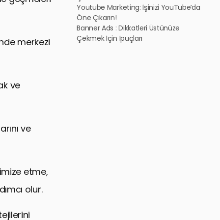
Youtube Marketing: İşinizi YouTube’da
Öne Çıkarın!
Banner Ads : Dikkatleri Üstünüze
Çekmek İçin İpuçları
rinde merkezi
mak ve
arını ve
timize etme,
ımcı olur.
jilerini