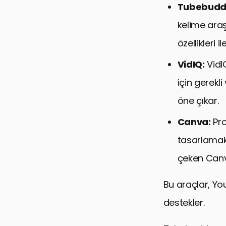
Tubebudd
kelime araş
özellikleri i
VidIQ:
VidI
için gerekli 
öne çıkar.
Canva:
Pro
tasarlamak 
çeken Canva
Bu araçlar, Yo
destekler.