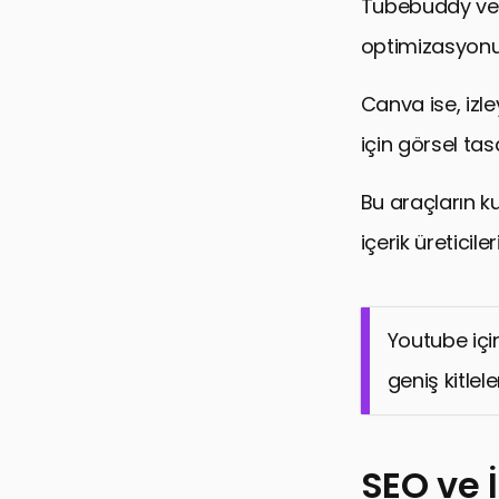
Tubebuddy ve Vi
optimizasyonu
Canva ise, izley
için görsel ta
Bu araçların ku
içerik üreticil
Youtube için
geniş kitlel
SEO ve 