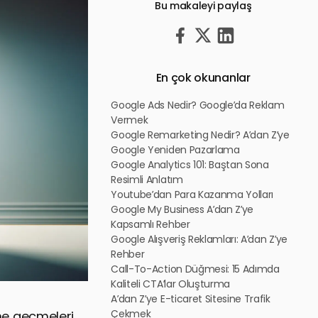
Bu makaleyi paylaş
En çok okunanlar
Google Ads Nedir? Google’da Reklam
Vermek
Google Remarketing Nedir? A’dan Z’ye
Google Yeniden Pazarlama
Google Analytics 101: Baştan Sona
Resimli Anlatım
Youtube’dan Para Kazanma Yolları
Google My Business A’dan Z’ye
Kapsamlı Rehber
Google Alışveriş Reklamları: A’dan Z’ye
Rehber
Call-To-Action Düğmesi: 15 Adımda
Kaliteli CTA’lar Oluşturma
A’dan Z’ye E-ticaret Sitesine Trafik
Çekmek
ime geçmeleri