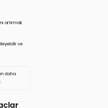
ını artırmak
leyebilir ve
arın daha
.
açlar