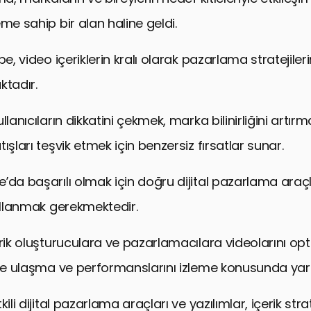
me sahip bir alan haline geldi.
be, video içeriklerin kralı olarak pazarlama stratejile
ktadır.
llanıcıların dikkatini çekmek, marka bilinirliğini artır
ışları teşvik etmek için benzersiz fırsatlar sunar.
’da başarılı olmak için doğru dijital pazarlama araçl
kullanmak gerekmektedir.
erik oluşturuculara ve pazarlamacılara videolarını op
ine ulaşma ve performanslarını izleme konusunda yard
ili dijital pazarlama araçları ve yazılımlar, içerik strate