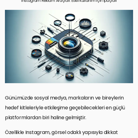
Instagram Reklam Araçları: Etkili Kullanım İçin İpuçları
Instagram Reklam Araçlarının Temelleri
Hedef Kitleyi Belirleme ve Segmentasyon
Reklam Yaratıcılığı ve Görsel Stratejileri
Reklam Metinleri ve Çağrı Eylemleri
Bütçe Yönetimi ve Reklam Optimizasyonu
Analitikler ve Raporlama
Sosyal Dinleme ve Müşteri Geri Bildirimleri
Sonuç: Instagram Reklam Araçlarının Gücünden Tam Anlamıyla
Yararlanmak
Instagram Reklam Araçları: Sıkça Sorulan Sorular
Günümüzde sosyal medya, markaların ve bireylerin
hedef kitleleriyle etkileşime geçebilecekleri en güçlü
platformlardan biri haline gelmiştir.
Özellikle Instagram, görsel odaklı yapısıyla dikkat