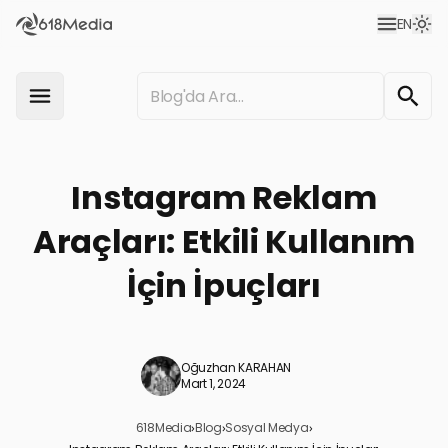
EN
Instagram Reklam
Araçları: Etkili Kullanım
İçin İpuçları
Oğuzhan KARAHAN
Mart 1, 2024
618Media
›
Blog
›
Sosyal Medya
›