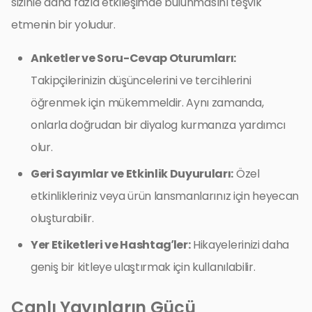
sizinle daha fazla etkileşimde bulunmasını teşvik
etmenin bir yoludur.
Anketler ve Soru-Cevap Oturumları:
Takipçilerinizin düşüncelerini ve tercihlerini
öğrenmek için mükemmeldir. Aynı zamanda,
onlarla doğrudan bir diyalog kurmanıza yardımcı
olur.
Geri Sayımlar ve Etkinlik Duyuruları:
Özel
etkinlikleriniz veya ürün lansmanlarınız için heyecan
oluşturabilir.
Yer Etiketleri ve Hashtag’ler:
Hikayelerinizi daha
geniş bir kitleye ulaştırmak için kullanılabilir.
Canlı Yayınların Gücü