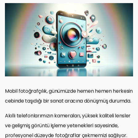
Başarılı Mobil Fotoğrafçılık İçin Temel İpuçları
Mobil Fotoğrafçılığında Düzenleme Teknikleri
Instagram İçin İçerik Oluşturma Stratejileri
Hashtag ve Etiketlemenin Gücü
Instagram Hikayeleri ve Canlı Yayınlar
Analitiklerin ve Geri Bildirimlerin Değerlendirilmesi
Yaratıcılığı Teşvik Edici Mobil Fotoğrafçılık Projeleri
Sonuç: Mobil Fotoğrafçılık ve Instagram Başarısı
Mobil Fotoğrafçılık: Sıkça Sorulan Sorular
Mobil fotoğrafçılık, günümüzde hemen hemen herkesin
cebinde taşıdığı bir sanat aracına dönüşmüş durumda.
Akıllı telefonlarımızın kameraları, yüksek kaliteli lensler
ve gelişmiş görüntü işleme yetenekleri sayesinde,
profesyonel düzeyde fotoğraflar çekmemizi sağlıyor.