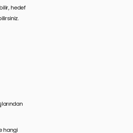
bilir, hedef
lirsiniz.
şlarından
ve hangi