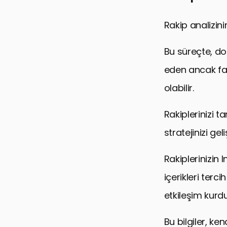
Rakip analizinin
Bu süreçte, doğ
eden ancak far
olabilir.
Rakiplerinizi t
stratejinizi gel
Rakiplerinizin 
içerikleri terci
etkileşim kurd
Bu bilgiler, ke