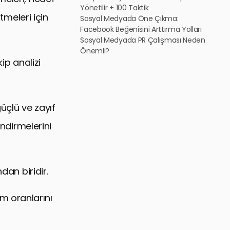
Yönetilir + 100 Taktik
tmeleri için
Sosyal Medyada Öne Çıkma:
Facebook Beğenisini Arttırma Yolları
Sosyal Medyada PR Çalışması Neden
Önemli?
ip analizi
güçlü ve zayıf
endirmelerini
dan biridir.
şim oranlarını