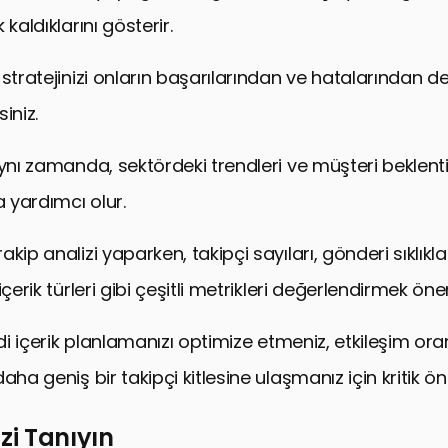
akip Analizi SSS
 kaldıklarını gösterir.
 stratejinizi onların başarılarından ve hatalarından d
siniz.
ynı zamanda, sektördeki trendleri ve müşteri beklentil
 yardımcı olur.
kip analizi yaparken, takipçi sayıları, gönderi sıklıkla
içerik türleri gibi çeşitli metrikleri değerlendirmek öne
ndi içerik planlamanızı optimize etmeniz, etkileşim oran
aha geniş bir takipçi kitlesine ulaşmanız için kritik ö
izi Tanıyın