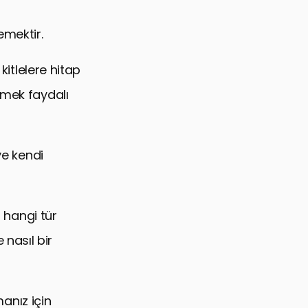
lemektir.
kitlelere hitap
emek faydalı
ve kendi
n hangi tür
e nasıl bir
manız için