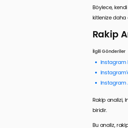
Böylece, kendi 
kitlenize daha et
Rakip A
Rakip Anali
İlgili Gönderiler
Rakip Anali
Instagram R
Instagram’d
Instagram’d
Takipçi Dav
Instagram An
Yaratıcı İçer
Rakip analizi,
Marka Kimli
biridir.
Analiz ve İy
Sonuç: Inst
Bu analiz, raki