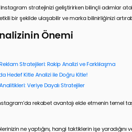
Instagram stratejinizi geliştirirken bilinçli adımlar ata
kili bir şekilde ulaşabilir ve marka bilinirliğinizi artırabi
nalizinin Önemi
zinin Önemi
zi Yöntemleri
eklam Stratejileri: Rakip Analizi ve Farklılaşma
a Etkileşim Oranlarını Artırma
a Hedef Kitle Analizi ile Doğru Kitle!
ranışlarını Anlama
alitikleri: Veriye Dayalı Stratejiler
ik Stratejileri
 Instagram’da rekabet avantajı elde etmenin temel ta
ğini Güçlendirme
ileştirme
agram Takibi ile Rakip Analizinin Gücü
plerinizin ne yaptığını, hangi taktiklerin işe yaradığını 