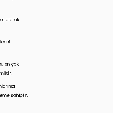
ers alarak
erini
rı, en çok
mlidir.
larınızı
neme sahiptir.