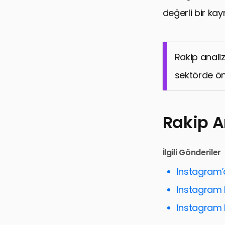
değerli bir kayn
Rakip analiz
sektörde ön
Rakip A
İlgili Gönderiler
Instagram’
Instagram R
Instagram R