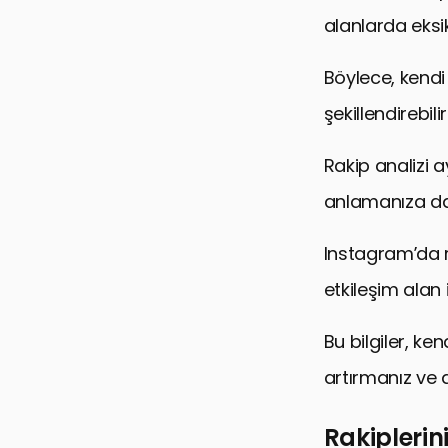
Instagram R
alanlarda eksik
Böylece, kendi
şekillendirebilir
Rakip analizi a
anlamanıza da
Instagram’da ra
etkileşim alan 
Bu bilgiler, ke
artırmanız ve d
Rakiplerin