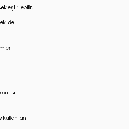
leştirilebilir.
ekilde
emler
rmansını
e kullanılan