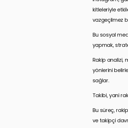
kitleleriyle et
vazgeçilmez bi
Bu sosyal medya
yapmak, strate
Rakip analizi, 
yönlerini belir
sağlar.
Takibi, yani ra
Bu süreç, rakipl
ve takipçi davr