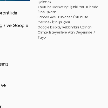
Çekmek
Youtube Marketing: İşinizi YouTube’da
Öne Çıkarın!
antılıdır.
Banner Ads : Dikkatleri Üstünüze
Çekmek İçin İpuçları
ağız ve Google
Google Display Reklamları: Uzmanı
Olmak İsteyenlere Altın Değerinde 7
Tüyo
ınızı
 ve
r.