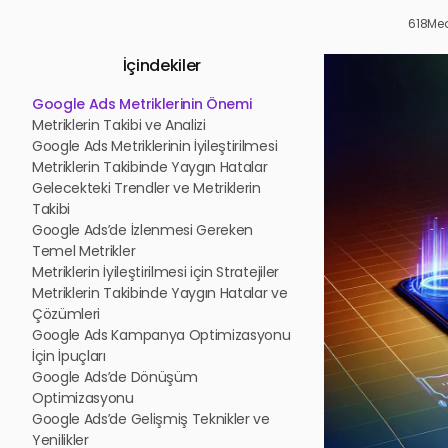
618Me
İçindekiler
Google Ads Metriklerinin Önemi
Metriklerin Takibi ve Analizi
Google Ads Metriklerinin İyileştirilmesi
Metriklerin Takibinde Yaygın Hatalar
Gelecekteki Trendler ve Metriklerin
Takibi
Google Ads’de İzlenmesi Gereken
Temel Metrikler
Metriklerin İyileştirilmesi için Stratejiler
Metriklerin Takibinde Yaygın Hatalar ve
Çözümleri
Google Ads Kampanya Optimizasyonu
İçin İpuçları
Google Ads’de Dönüşüm
Optimizasyonu
Google Ads’de Gelişmiş Teknikler ve
Yenilikler