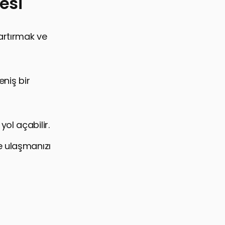
esi
artırmak ve
eniş bir
ol açabilir.
ye ulaşmanızı