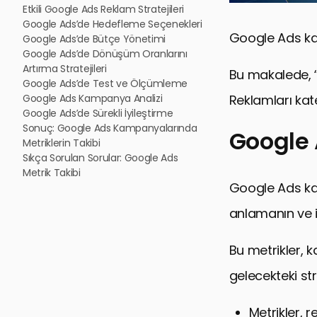
Etkili Google Ads Reklam Stratejileri
Google Ads’de Hedefleme Seçenekleri
Google Ads kamp
Google Ads’de Bütçe Yönetimi
Google Ads’de Dönüşüm Oranlarını
Artırma Stratejileri
Bu makalede, “
Google Ads’de Test ve Ölçümleme
Google Ads Kampanya Analizi
Reklamları kat
Google Ads’de Sürekli İyileştirme
Sonuç: Google Ads Kampanyalarında
Google 
Metriklerin Takibi
Sıkça Sorulan Sorular: Google Ads
Metrik Takibi
Google Ads 
Google Ads kam
Metriklerin 
anlamanın ve i
Google Ads M
Bu metrikler, 
Metriklerin
gelecekteki stra
Gelecekteki 
Google Ads’
Metrikler, 