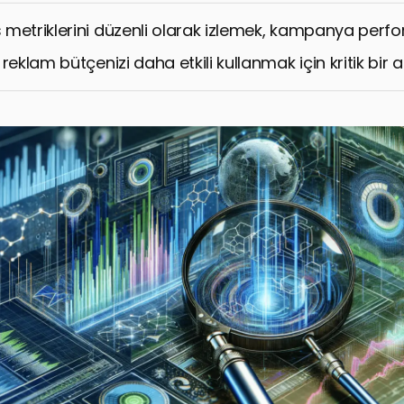
le Ads Kampanyalarında Metriklerin Takibi
metriklerini düzenli olarak izlemek, kampanya perfo
an Sorular: Google Ads Metrik Takibi
reklam bütçenizi daha etkili kullanmak için kritik bir 