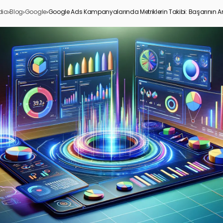
dia
›
Blog
›
Google
›
Google Ads Kampanyalarında Metriklerin Takibi: Başarının A