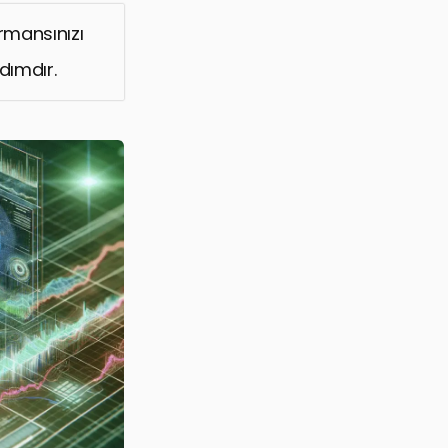
rmansınızı
adımdır.