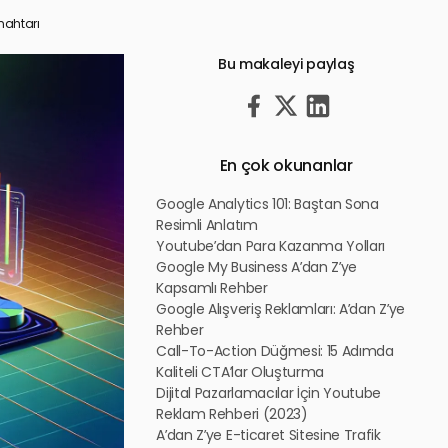
nahtarı
Bu makaleyi paylaş
En çok okunanlar
Google Analytics 101: Baştan Sona
Resimli Anlatım
Youtube’dan Para Kazanma Yolları
Google My Business A’dan Z’ye
Kapsamlı Rehber
Google Alışveriş Reklamları: A’dan Z’ye
Rehber
Call-To-Action Düğmesi: 15 Adımda
Kaliteli CTA’lar Oluşturma
Dijital Pazarlamacılar İçin Youtube
Reklam Rehberi (2023)
A’dan Z’ye E-ticaret Sitesine Trafik