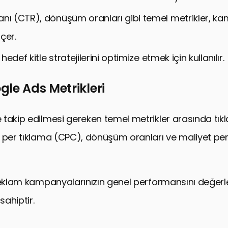
yileştirilmesi için Stratejiler
anı (CTR), dönüşüm oranları gibi temel metrikler, 
 Takibinde Yaygın Hatalar ve Çözümleri
lçer.
 Kampanya Optimizasyonu İçin İpuçları
, hedef kitle stratejilerini optimize etmek için kullanılır.
’de Dönüşüm Optimizasyonu
de Gelişmiş Teknikler ve Yenilikler
le Ads Metrikleri
e Ads Reklam Stratejileri
takip edilmesi gereken temel metrikler arasında tık
’de Hedefleme Seçenekleri
t per tıklama (CPC), dönüşüm oranları ve maliyet p
’de Bütçe Yönetimi
de Dönüşüm Oranlarını Artırma Stratejileri
’de Test ve Ölçümleme
reklam kampanyalarınızın genel performansını değerl
 Kampanya Analizi
ahiptir.
de Sürekli İyileştirme