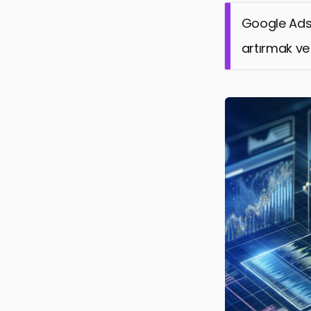
Sonuç: Goog
Google Ads 
Sıkça Sorul
artırmak ve 