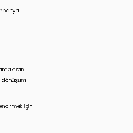
kampanya
lama oranı
er dönüşüm
endirmek için