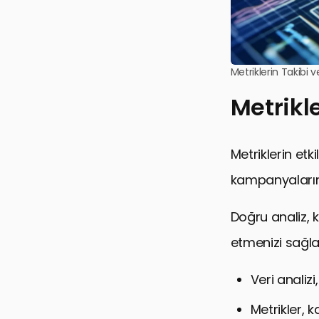
Metriklerin Takibi v
Metrikle
Metriklerin etk
kampanyalarını
Doğru analiz, 
etmenizi sağla
Veri analizi
Metrikler, 