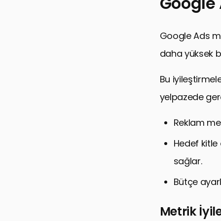
Google A
Google Ads met
daha yüksek bi
Bu iyileştirme
yelpazede gerçe
Reklam meti
Hedef kitle
sağlar.
Bütçe ayarla
Metrik İyi