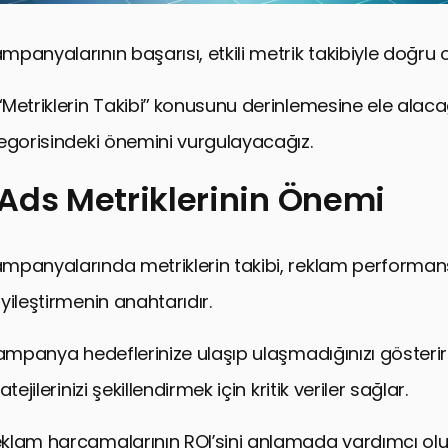
anyalarının başarısı, etkili metrik takibiyle doğru or
Metriklerin Takibi” konusunu derinlemesine ele alac
egorisindeki önemini vurgulayacağız.
Ads Metriklerinin Önemi
Metriklerinin Önemi
panyalarında metriklerin takibi, reklam performans
Takibi ve Analizi
yileştirmenin anahtarıdır.
etriklerinin İyileştirilmesi
kampanya hedeflerinize ulaşıp ulaşmadığınızı gösterir
 Takibinde Yaygın Hatalar
tejilerinizi şekillendirmek için kritik veriler sağlar.
Trendler ve Metriklerin Takibi
de İzlenmesi Gereken Temel Metrikler
reklam harcamalarının ROI’sini anlamada yardımcı olu