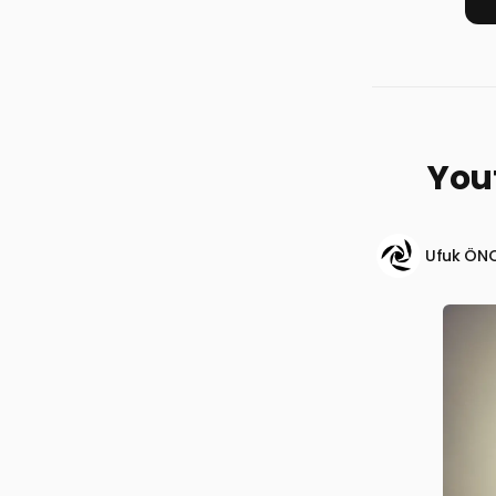
Yout
Ufuk ÖN