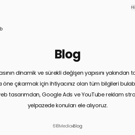
H
618Media: #1 Dijital Pazarlama Ajansı
l pazarlama ajansımızın sunduğu eşşiz hizmet ve dijital ürünlere gö
b
ASO
Blog
eb
Mobil uygulamanız Google Play ve App Store’da
Go
görünür olsun, organik indirme alsın.
ta
asının dinamik ve sürekli değişen yapısını yakından
Sosyal Medya Reklamları
 öne çıkarmak için ihtiyacınız olan tüm bilgileri bulab
Instagram, Facebook, Twitter, LinkedIn ve TikTok
We
eb tasarımdan, Google Ads ve YouTube reklam strate
üzerinde reklam verin.
uy
yelpazede konuları ele alıyoruz.
618Media
›
Blog