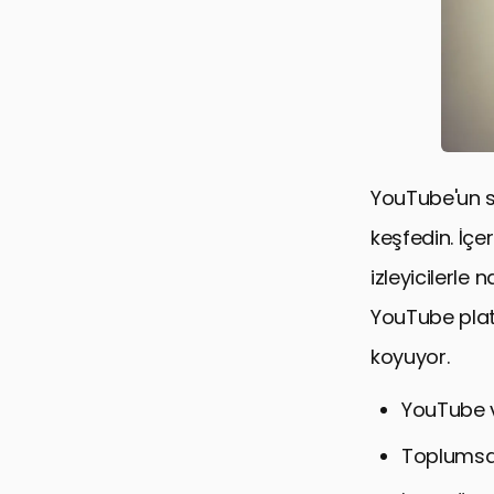
YouTube'un so
keşfedin. İçe
izleyicilerle
YouTube plat
koyuyor.
YouTube 
Toplumsa