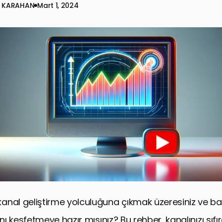
 KARAHAN
Mart 1, 2024
nal geliştirme yolculuğuna çıkmak üzeresiniz ve başa
rını keşfetmeye hazır mısınız? Bu rehber, kanalınızı sıf