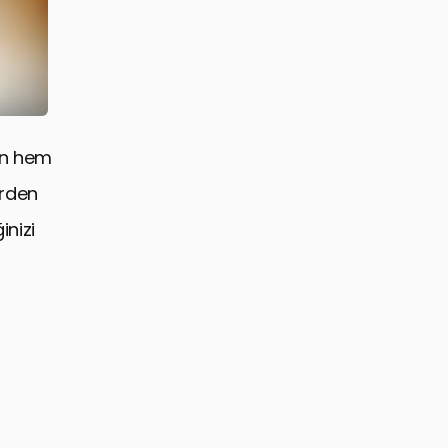
çin hem
erden
inizi