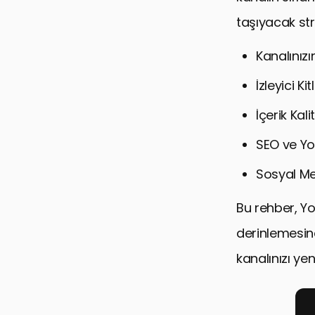
taşıyacak str
Kanalınız
İzleyici Ki
İçerik Kali
SEO ve Yo
Sosyal Me
Bu rehber, You
derinlemesine 
kanalınızı yen