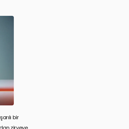
rılı bir
ırdan zirveye