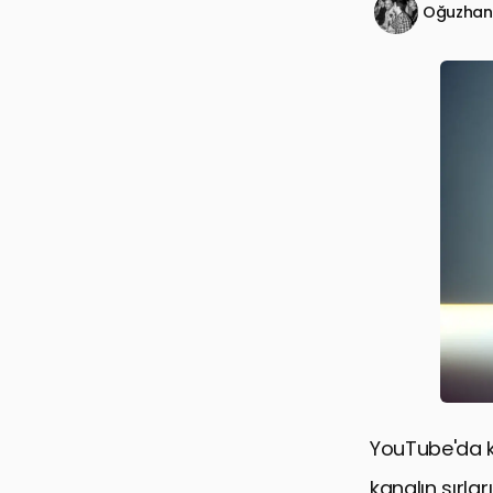
Oğuzhan
YouTube'da ka
kanalın sırla