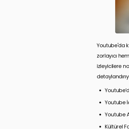
Youtube'da kür
zorlayıcı hem 
izleyicilere n
detaylandırıy
Youtube’d
Youtube İç
Youtube An
Kültürel F