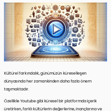
Kültürel Hassasiyetin Önemi
Kültürel Hassasiyetin İçerik Üretimine Etkisi
Youtube İçeriklerinde Kültürel Çeşitliliğin Temsili
Kültürel Stereotiplerle Mücadele
Global İzleyici Kitlesi İçin İçerik Üretimi
Dijital Kültürde Kültürel Yansımalar
Kültürel Farkındalığın Geleceği ve Teknoloji
Sonuç: Kültürel Farkındalık ve Youtube’un Gücü
SSS: Youtube İçeriklerinde Kültürel Hassasiyet
Kültürel farkındalık, günümüzün küreselleşen
dünyasında her zamankinden daha fazla önem
taşımaktadır.
Özellikle Youtube gibi küresel bir platformda içerik
üretirken, farklı kültürlerin değerlerine, inançlarına ve