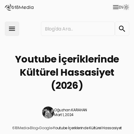
EN
Youtube İçeriklerinde
Kültürel Hassasiyet
(2026)
Oğuzhan KARAHAN
Mart 1, 2024
618Media
›
Blog
›
Google
›
Youtube İçeriklerinde Kültürel Hassasiyet