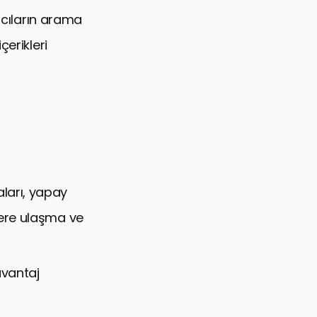
ıcıların arama
çerikleri
ları, yapay
lere ulaşma ve
avantaj