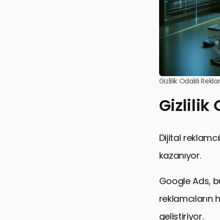
Gizlilik Odaklı Rekla
Gizlilik
Dijital reklamc
kazanıyor.
Google Ads, bu 
reklamcıların h
geliştiriyor.