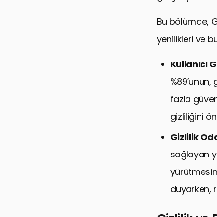
Bu bölümde, Goo
yenilikleri ve b
Kullanıcı G
%89’unun, g
fazla güven
gizliliğini
Gizlilik Oda
sağlayan yen
yürütmesine 
duyarken, r