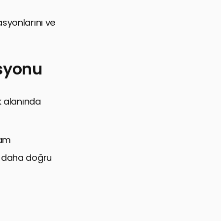
asyonlarını ve
syonu
ık alanında
lam
ne daha doğru
klaşımları
ikayesi