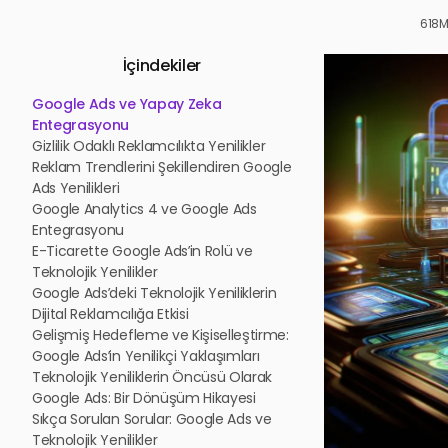
618M
İçindekiler
Google Ads ve Yapay Zeka
Entegrasyonu
Gizlilik Odaklı Reklamcılıkta Yenilikler
Reklam Trendlerini Şekillendiren Google
Ads Yenilikleri
Google Analytics 4 ve Google Ads
Entegrasyonu
E-Ticarette Google Ads’in Rolü ve
Teknolojik Yenilikler
Google Ads’deki Teknolojik Yeniliklerin
Dijital Reklamcılığa Etkisi
Gelişmiş Hedefleme ve Kişiselleştirme:
Google Ads’in Yenilikçi Yaklaşımları
Teknolojik Yeniliklerin Öncüsü Olarak
Google Ads: Bir Dönüşüm Hikayesi
Sıkça Sorulan Sorular: Google Ads ve
Teknolojik Yenilikler