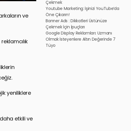
Çekmek
Youtube Marketing: İşinizi YouTube’da
Öne Çıkarın!
arkaların ve
Banner Ads : Dikkatleri Üstünüze
Çekmek İçin İpuçları
Google Display Reklamları: Uzmanı
Olmak İsteyenlere Altın Değerinde 7
 reklamcılık
Tüyo
klerin
ceğiz.
ik yeniliklere
 daha etkili ve