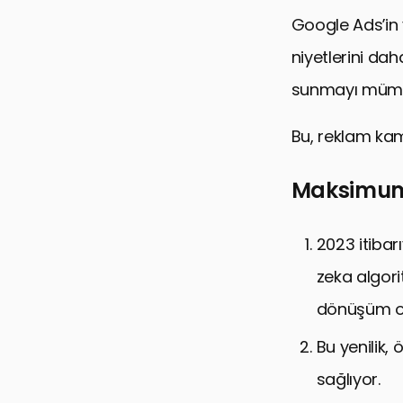
Google Ads’in y
Sıkça Sorula
niyetlerini da
sunmayı mümkü
Bu, reklam kam
Maksimum
2023 itiba
zeka algori
dönüşüm ora
Bu yenilik,
sağlıyor.