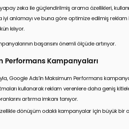
apay zeka ile güçlendirilmiş arama özellikleri, kullan
n Sorular: Google Ads ve Teknolojik Yenilikler
ha iyi anlamayı ve buna göre optimize edilmiş reklam i
n kılıyor.
panyalarının başarısını önemli ölçüde artırıyor.
 Performans Kampanyaları
rıyla, Google Ads’in Maksimum Performans kampanya
tmaları kullanarak reklam verenlere daha geniş kitle
nlarını artırma imkanı tanıyor.
 özellikle dönüşüm odaklı kampanyalar için büyük bir 