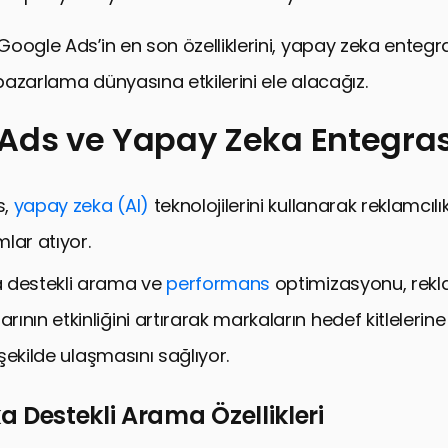
oogle Ads’in en son özelliklerini, yapay zeka entegr
 pazarlama dünyasına etkilerini ele alacağız.
 Ads ve Yapay Zeka Entegra
 ve Yapay Zeka Entegrasyonu
s,
yapay zeka (AI)
teknolojilerini kullanarak reklamcıl
lı Reklamcılıkta Yenilikler
lar atıyor.
lerini Şekillendiren Google Ads Yenilikleri
 destekli arama ve
performans
optimizasyonu, rek
lytics 4 ve Google Ads Entegrasyonu
ının etkinliğini artırarak markaların hedef kitleleri
Google Ads’in Rolü ve Teknolojik Yenilikler
r şekilde ulaşmasını sağlıyor.
eki Teknolojik Yeniliklerin Dijital Reklamcılığa Etkisi
efleme ve Kişiselleştirme: Google Ads’in Yenilikçi Ya
 Destekli Arama Özellikleri
Yeniliklerin Öncüsü Olarak Google Ads: Bir Dönüşüm H