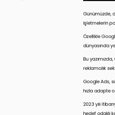
Günümüzde, dij
işletmelerin pa
Özellikle Goog
dünyasında yeni
Bu yazımızda, G
reklamcılık sek
Google Ads, sür
hızla adapte o
2023 yılı itiba
hedef odaklı 