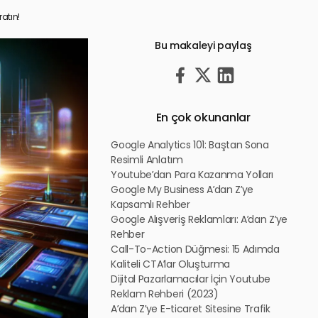
ratın!
Bu makaleyi paylaş
En çok okunanlar
Google Analytics 101: Baştan Sona
Resimli Anlatım
Youtube’dan Para Kazanma Yolları
Google My Business A’dan Z’ye
Kapsamlı Rehber
Google Alışveriş Reklamları: A’dan Z’ye
Rehber
Call-To-Action Düğmesi: 15 Adımda
Kaliteli CTA’lar Oluşturma
Dijital Pazarlamacılar İçin Youtube
Reklam Rehberi (2023)
A’dan Z’ye E-ticaret Sitesine Trafik