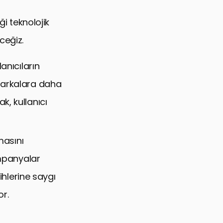
ği teknolojik
eceğiz.
anıcıların
 markalara daha
k, kullanıcı
masını
kampanyalar
cihlerine saygı
or.