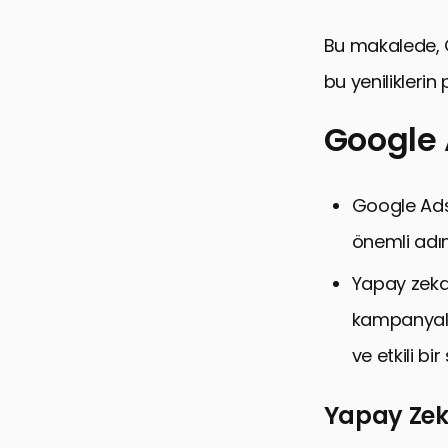
Bu makalede, G
bu yeniliklerin
Google
Google Ads
Google Ad
Gizlilik Odak
önemli adım
Reklam Trend
Yapay zeka
Google Ana
kampanyalar
E-Ticarette 
ve etkili bi
Google Ads’d
Gelişmiş Hed
Yapay Zeka
Teknolojik 