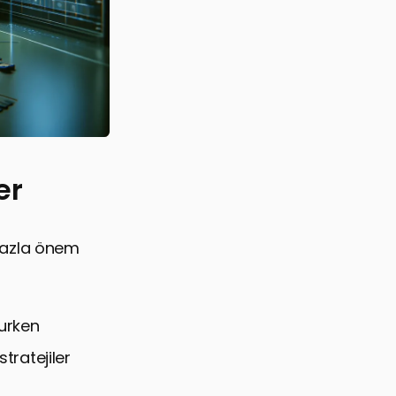
er
 fazla önem
rurken
tratejiler