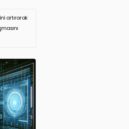
i artırarak
aşmasını