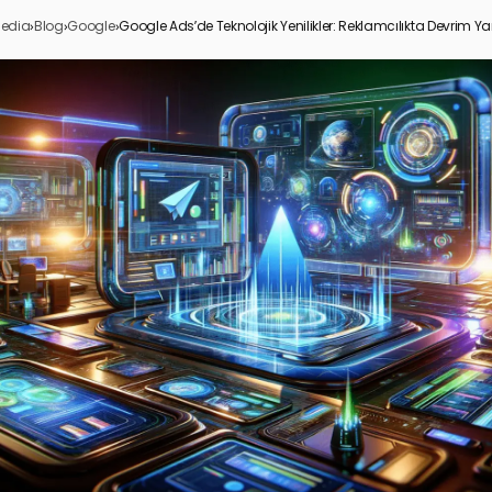
edia
›
Blog
›
Google
›
Google Ads’de Teknolojik Yenilikler: Reklamcılıkta Devrim Ya