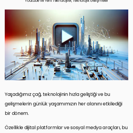
Youtube ve Yeni Teknolojiler, Teknolojik Gelişmeler
Teknolojinin Youtube Üzerindeki Etkisi
Yeni Teknolojilerin Youtube İçerik Üretimine Etkisi
Youtube ve Yeni Medya Teknolojilerinin Eğitim Üzerindeki Etkisi
Youtube’un Reklam ve Pazarlama Sektörüne Etkisi
Youtube ve Teknolojinin Sosyal Etkileşim Üzerindeki Rolü
Youtube’un Küresel Kültür ve Trendler Üzerindeki Etkisi
Youtube ve Teknolojik Yeniliklerin Geleceği
Sonuç: Teknolojik Gelişmelerin Youtube Üzerindeki Etkisi
YouTube ve Teknolojik Gelişmeler Hakkında SSS
Yaşadığımız çağ, teknolojinin hızla geliştiği ve bu
gelişmelerin günlük yaşamımızın her alanını etkilediği
bir dönem.
Özellikle dijital platformlar ve sosyal medya araçları, bu