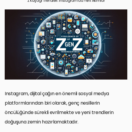
Z Kuşağı Trendleri: Instagram’da Yeni Akımlar
Z kuşağının Instagram Kullanım Alışkanlıkları
Instagram’da Yükselen Z Kuşağı Trendleri
Influencer Etkileşimi ve Pazarlama Stratejileri
Z kuşağı ve Görsel Estetik Değerleri
Sosyal Medya Etkinlikleri ve Kampanyalar
Dijital Aktivizm ve Sosyal Sorumluluk
Yenilikçi Teknolojiler ve Instagram
Z kuşağı ve Instagram’daki Yeni Akımların Gücü
Z kuşağı Instagram Trendleri SSS
Instagram, dijital çağın en önemli sosyal medya
platformlarından biri olarak, genç nesillerin
öncülüğünde sürekli evrilmekte ve yeni trendlerin
doğuşuna zemin hazırlamaktadır.