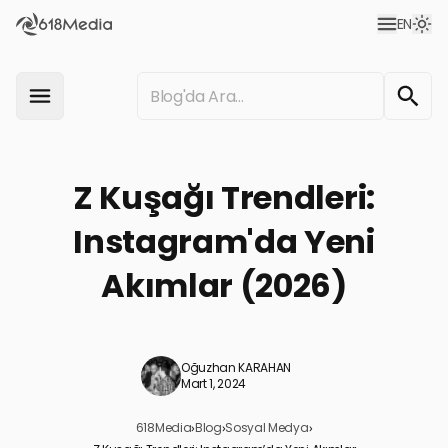
EN
Z Kuşağı Trendleri:
Instagram'da Yeni
Akımlar (2026)
Oğuzhan KARAHAN
Mart 1, 2024
618Media
›
Blog
›
Sosyal Medya
›