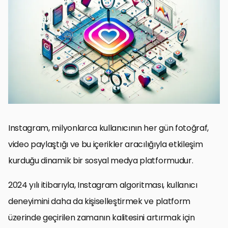
Instagram Algoritmasının Temelleri
İçerik Optimizasyonu ve Gönderi Zamanlaması
Etkileşim Stratejileri ve Topluluk Yönetimi
Hashtag ve Görsel Optimizasyonu
Reels ve Hikayelerle Etkileşimi Artırma
Analitik Araçları Kullanarak Strateji Geliştirme
Uzun Vadeli Büyüme için İşbirlikleri ve Etkileyici Pazarlama
Sonuç: Instagram Algoritması ile Uyum İçinde Büyümek
Instagram Algoritması Hakkında Sıkça Sorulan Sorular
Instagram, milyonlarca kullanıcının her gün fotoğraf,
video paylaştığı ve bu içerikler aracılığıyla etkileşim
kurduğu dinamik bir sosyal medya platformudur.
2024 yılı itibarıyla, Instagram algoritması, kullanıcı
deneyimini daha da kişiselleştirmek ve platform
üzerinde geçirilen zamanın kalitesini artırmak için