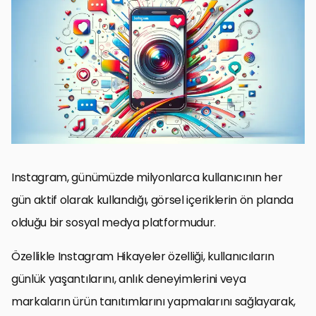
Anlatımın Gücü: Hikayelerle Bağ Kurmak
Visüel İçeriklerin Gücünden Yararlanma
Interaktif Özellikleri Kullanarak Etkileşimi Artırma
Etkili Metin Yazımı ile Mesajınızı Güçlendirin
Zamanlama ve Sıklığın Önemi
Takipçi Geri Bildirimlerini Entegre Etme
Yenilikçi Yaklaşımlar ve Trendler
Instagram Hikayeler ile Etkileşimi Maksimize Etme
Instagram Hikayeleri: Sıkça Sorulan Sorular
Instagram, günümüzde milyonlarca kullanıcının her
gün aktif olarak kullandığı, görsel içeriklerin ön planda
olduğu bir sosyal medya platformudur.
Özellikle Instagram Hikayeler özelliği, kullanıcıların
günlük yaşantılarını, anlık deneyimlerini veya
markaların ürün tanıtımlarını yapmalarını sağlayarak,