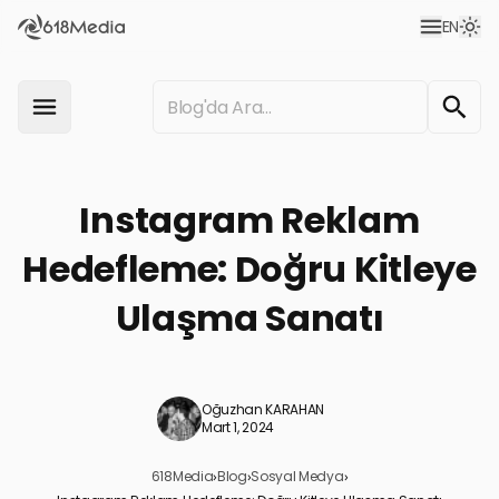
EN
Instagram Reklam
Hedefleme: Doğru Kitleye
Ulaşma Sanatı
Oğuzhan KARAHAN
Mart 1, 2024
618Media
›
Blog
›
Sosyal Medya
›