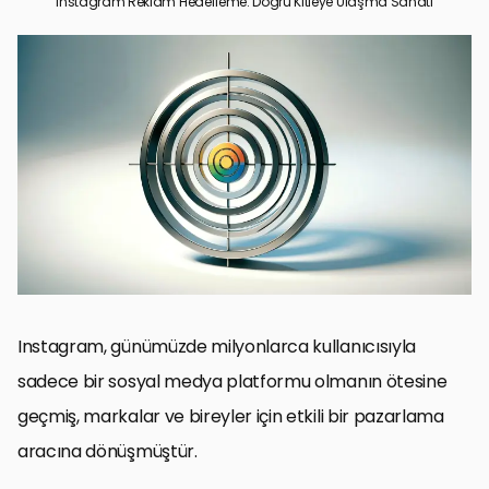
Instagram Reklam Hedefleme: Doğru Kitleye Ulaşma Sanatı
Instagram Reklam Hedeflemesinin Temelleri
Reklam Hedeflemesinde Kullanıcı Davranışlarının Analizi
Reklamlarda Hedef Kitle Oluşturmanın Önemi
Instagram Reklamlarında Etkili İçerik Stratejileri
Instagram Reklamlarında Bütçe Yönetimi ve Optimizasyonu
Instagram Reklamlarında Dönüşüm Oranlarını Artırma
Yöntemleri
Instagram Reklamlarında Trendler ve Yenilikler
Sonuç: Instagram Reklam Hedeflemesinin Başarısının Anahtarı
Instagram Reklam Hedefleme SSS
Instagram, günümüzde milyonlarca kullanıcısıyla
sadece bir sosyal medya platformu olmanın ötesine
geçmiş, markalar ve bireyler için etkili bir pazarlama
aracına dönüşmüştür.