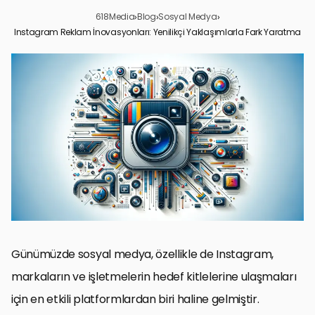
618Media
›
Blog
›
Sosyal Medya
›
Instagram Reklam İnovasyonları: Yenilikçi Yaklaşımlarla Fark Yaratma
Instagram Reklamlarının Evrimi
Instagram Reklam Stratejilerinin Önemi
Instagram Reklamlarında Görsel ve İçerik
Instagram Reklamlarında Hedefleme Teknikleri
Instagram Reklamlarında Bütçe ve ROI Optimizasyonu
Instagram Reklamlarında Etkileşim ve Dönüşüm
Trendler ve Geleceğe Yönelik Beklentiler
Instagram Reklam İnovasyonlarının Geleceği
Instagram Reklam İnovasyonlarına Dair Sıkça Sorulan Sorular
Günümüzde sosyal medya, özellikle de Instagram,
markaların ve işletmelerin hedef kitlelerine ulaşmaları
için en etkili platformlardan biri haline gelmiştir.