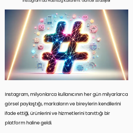
Instagram’da Hashtag Kullanımı: Güncel Stratejiler
Hashtag Temelleri ve Önemi
Hashtag Stratejileri ve Kullanım İpuçları
Hashtaglerle Etkileşimi Artırma Yöntemleri
Instagram Hashtag Trendleri ve Yenilikler
Instagram Hashtag Hatalarından Kaçınma
Instagram Hashtag Araçları ve Kaynakları
Yaratıcı Hashtag Kampanyaları ile Marka Etkileşimini Artırma
Sonuç: Instagram’da Hashtag Kullanımının Gücü
Instagram’da Hashtag Kullanımı SSS
Instagram, milyonlarca kullanıcının her gün milyarlarca
görsel paylaştığı, markaların ve bireylerin kendilerini
ifade ettiği, ürünlerini ve hizmetlerini tanıttığı bir
platform haline geldi.