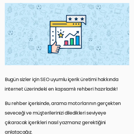
1. SEO Uyumlu İçerik Üretimi Nedir?
2. Kullanıcı Deneyimini ”Uçuran” SEO Uyumlu İçerik Üretimi Nasıl
Yapılır?
İçeriğinizin Yapısını Oluşturun!
3. SEO Uyumlu İçerik Üretimi İçin Optimize Edin!
4. Organik Tıklama Oranlarınızı Arttırın!
5. Kendi Anahtar Kelimelerinizi Yaratın!
6. İleri Düzey SEO Uyumlu İçerik Üretimi Stratejileri
Sonuç: SEO Uyumlu İçerik Üretimi!
Bugün sizler için SEO uyumlu içerik üretimi hakkında
internet üzerindeki en kapsamlı rehberi hazırladık!
Bu rehber içerisinde, arama motorlarının gerçekten
seveceği ve müşterilerinizi diledikleri seviyeye
çıkaracak içerikleri nasıl yazmanız gerektiğini
anlatacağız.