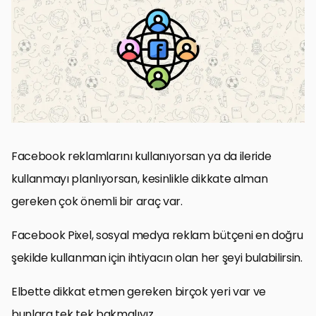
Facebook Pixel Nedir?
Neden Facebook Pixel Kullanmaya Başlamalısın?
Facebook Pixel’e İhtiyacın Olan 9 Neden?
Facebook Pixel Nasıl Kullanılır?
Facebook Pixel Nasıl Oluşturulur ve İnternet Sitene Nasıl Eklenir?
Facebook Pixel Çerezleri
Facebook Pixel İle Nasıl Hedef Kitle Oluşturabilirsin?
Facebook Pixel Kullanım Örnekleri
Sıkça Sorulan Sorular (SSS)
Sonuç Olarak
Facebook reklamlarını kullanıyorsan ya da ileride
kullanmayı planlıyorsan, kesinlikle dikkate alman
gereken çok önemli bir araç var.
Facebook Pixel, sosyal medya reklam bütçeni en doğru
şekilde kullanman için ihtiyacın olan her şeyi bulabilirsin.
Elbette dikkat etmen gereken birçok yeri var ve
bunlara tek tek bakmalıyız.