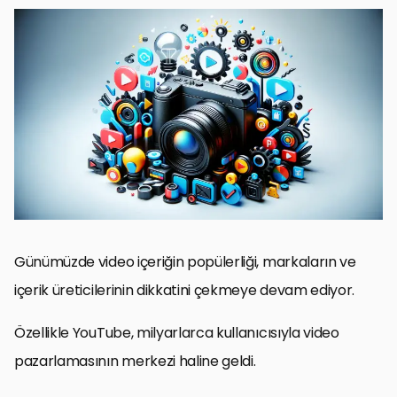
YouTube İçerik Stratejisinin Temelleri
İçerik Üretimi ve Video Kalitesi
YouTube SEO ve Videonun Keşfedilirliği
İzleyici Katılımını ve Etkileşimi Artırma
YouTube Reklamcılığı ve Promosyon Stratejileri
Analitik ve Performans Takibi
YouTube Kanalı Optimizasyonu
Video Pazarlamasının Gücünü Keşfetmek
YouTube Video Pazarlaması SSS
Günümüzde video içeriğin popülerliği, markaların ve
içerik üreticilerinin dikkatini çekmeye devam ediyor.
Özellikle YouTube, milyarlarca kullanıcısıyla video
pazarlamasının merkezi haline geldi.