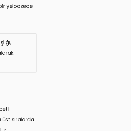
bir yelpazede
lığı,
alarak
etli
a üst sıralarda
ur.