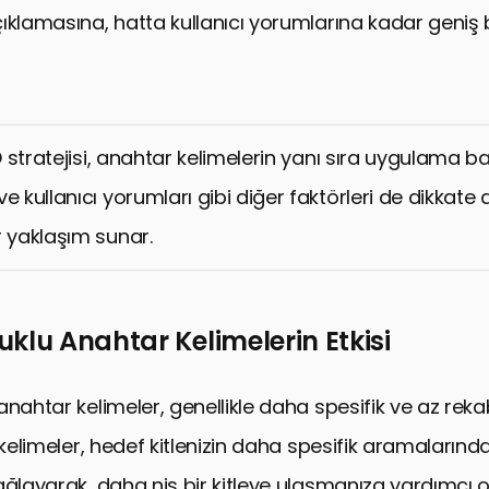
ıklamasına, hatta kullanıcı yorumlarına kadar geniş 
SO stratejisi, anahtar kelimelerin yanı sıra uygulama baş
e kullanıcı yorumları gibi diğer faktörleri de dikkate 
r yaklaşım sunar.
klu Anahtar Kelimelerin Etkisi
nahtar kelimeler, genellikle daha spesifik ve az rekab
 kelimeler, hedef kitlenizin daha spesifik aramalarınd
ağlayarak, daha niş bir kitleye ulaşmanıza yardımcı ol