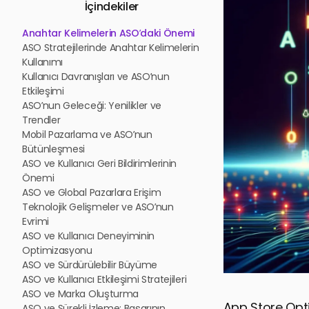
İçindekiler
Anahtar Kelimelerin ASO’daki Önemi
ASO Stratejilerinde Anahtar Kelimelerin
Kullanımı
Kullanıcı Davranışları ve ASO’nun
Etkileşimi
ASO’nun Geleceği: Yenilikler ve
Trendler
Mobil Pazarlama ve ASO’nun
Bütünleşmesi
ASO ve Kullanıcı Geri Bildirimlerinin
Önemi
ASO ve Global Pazarlara Erişim
Teknolojik Gelişmeler ve ASO’nun
Evrimi
ASO ve Kullanıcı Deneyiminin
Optimizasyonu
ASO ve Sürdürülebilir Büyüme
ASO ve Kullanıcı Etkileşimi Stratejileri
ASO ve Marka Oluşturma
App Store Opti
ASO ve Sürekli İzleme: Başarının