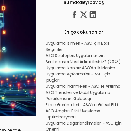
Bu makaleyi paylaş
En çok okunanlar
Uygulama İsimleri – ASO İçin Etkili
Seçimler
ASO Stratejileri: Uygulamanızın
Sıralamasını Nasıl Artırabilirsiniz? (2023)
Uygulama İkonları: ASO’da İlk İzlenim
Uygulama Açıklamaları – ASO İçin
İpuçları
Uygulama İndirmeleri – ASO İle Artırma
ASO Trendleri ve Mobil Uygulama
Pazarlamanın Geleceği
Ekran Görüntüleri – ASO’da Görsel Etki
ASO Araçları: Etkili Uygulama
Optimizasyonu
Uygulama Değerlendirmeleri – ASO İçin
Önemi
nın temel