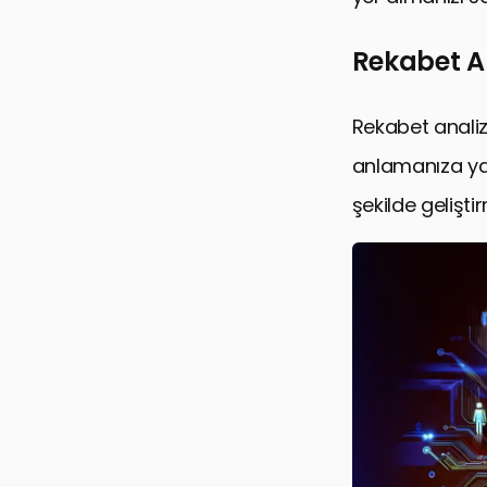
Rekabet An
Rekabet analiz
anlamanıza yard
şekilde gelişti