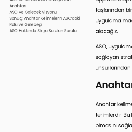
Anahtarı
taşlarından bir
ASO ve Gelecek Vizyonu
Sonuç: Anahtar Kelimelerin ASO’daki
uygulama mağaz
Rolü ve Geleceği
alacağız.
ASO Hakkında Sıkça Sorulan Sorular
ASO, uygulama
sağlayan strate
unsurlarından 
Anahtar
Anahtar Kel
Anahtar kelimel
ASO Strateji
terimlerdir. B
Kullanıcı Da
olmasını sağlay