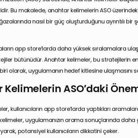
idir. Bu makalede, anahtar kelimelerin ASO üzerindeki 
alarında nasıl bir güç oluşturduğunu ayrıntılı bir şe
ların app store’larda daha yüksek sıralamalara ula
jiler bütünüdür. Anahtar kelimeler, bu stratejilerin e
biri olarak, uygulamanın hedef kitlesine ulaşmasını s
 Kelimelerin ASO’daki Öne
imelerin ASO’daki Önemi
er, kullanıcıların app store’larda yaptıkları aramalar
lerinde Anahtar Kelimelerin Kullanımı
u kelimeler, uygulamanızın arama sonuçlarında daha
vranışları ve ASO’nun Etkileşimi
arak, potansiyel kullanıcıların dikkatini çeker.