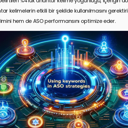
lirtilen %4’lük anahtar kelime yoğunluğu, içeriğin do
ar kelimelerin etkili bir şekilde kullanılmasını gerektir
yimini hem de ASO performansını optimize eder.