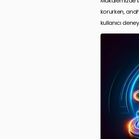
Makalemizde be
korurken, anaht
kullanıcı dene