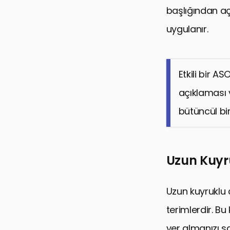
başlığından aç
uygulanır.
Etkili bir A
açıklaması v
bütüncül bi
Uzun Kuyru
Uzun kuyruklu a
terimlerdir. Bu
yer almanızı s