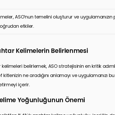
ceği: Yenilikler ve Trendler
rlama ve ASO’nun Bütünleşmesi
imeler, ASO’nun temelini oluşturur ve uygulamanızın
nıcı Geri Bildirimlerinin Önemi
oğrudan etkiler.
al Pazarlara Erişim
Gelişmeler ve ASO’nun Evrimi
anıcı Deneyiminin Optimizasyonu
tar Kelimelerin Belirlenmesi
ürülebilir Büyüme
ıcı Etkileşimi Stratejileri
elimeleri belirlemek, ASO stratejisinin en kritik adıml
ka Oluşturma
f kitlenizin ne aradığını anlamayı ve uygulamanızı bu
kli İzleme: Başarının Anahtarı
irmeyi içerir.
ecek Vizyonu
elime Yoğunluğunun Önemi
tar Kelimelerin ASO’daki Rolü ve Geleceği
a Sıkça Sorulan Sorular