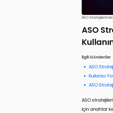
ASO Stratejilerinde
ASO Str
Kullanı
İlgili Gönderiler
ASO Stratej
Kullanıcı Yo
ASO Stratej
ASO stratejile
için anahtar ke