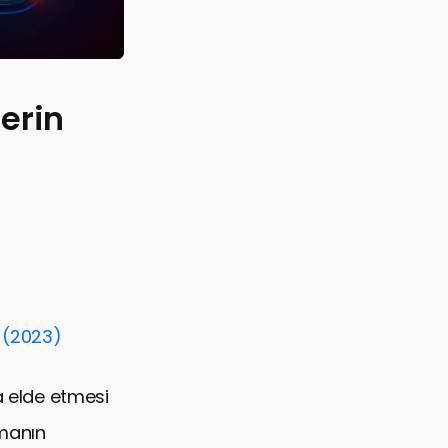
erin
? (2023)
a elde etmesi
amanın