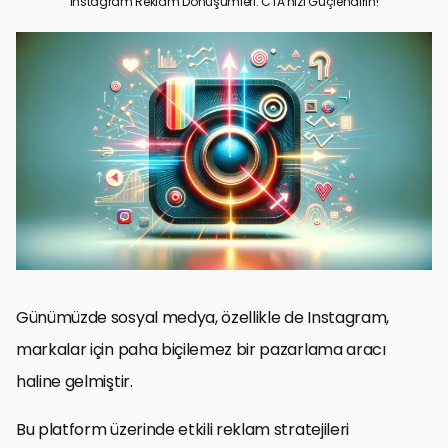
Instagram Reklam Dönüşümleri: CTA’nızı Güçlendirin!
Instagram Reklamlarının Temelleri
Hedef Kitle Analizi ve Segmentasyonu
Reklam İçeriğinin Etkili Oluşturulması
Reklam Bütçesi ve Maliyet Yönetimi
Reklam Performansının İzlenmesi ve Analizi
Yaratıcı ve Yenilikçi Reklam Stratejileri
Reklam Kampanyalarının Sürekli Gelişimi ve Yenilenmesi
Instagram Reklam Dönüşümlerini Maksimize Etmek
Instagram Reklam Dönüşümleri SSS
Günümüzde sosyal medya, özellikle de Instagram,
markalar için paha biçilemez bir pazarlama aracı
haline gelmiştir.
Bu platform üzerinde etkili reklam stratejileri