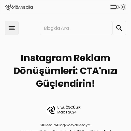
EN
Instagram Reklam
Dönüşümleri: CTA'nızı
Güçlendirin!
Ufuk ÖNCÜLER
Mart 1, 2024
618Media
›
Blog
›
Sosyal Medya
›