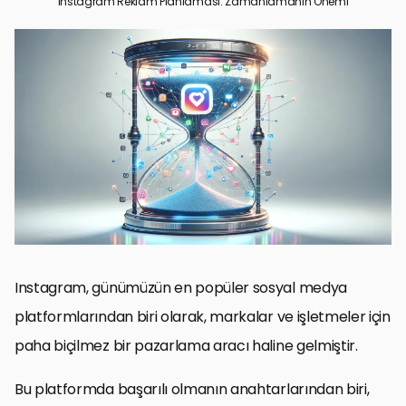
Instagram Reklam Planlaması: Zamanlamanın Önemi
Instagram Reklam Planlamasının Temelleri
Zamanlamanın Reklam Başarısındaki Rolü
Bütçe Yönetimi ve Maliyet Optimizasyonu
Reklam Formatları ve Görsel İçeriklerin Etkisi
Hedef Kitleye Ulaşmada Demografik ve Psikografik
Segmentasyonun Önemi
Reklam Kampanyalarının Performans Analizi ve Optimizasyonu
Instagram Reklamlarında Hikaye Anlatımının Gücü
Instagram Reklam Planlamasının Başarılı Yolculuğu
Instagram Reklam Planlaması: Sıkça Sorulan Sorular
Instagram, günümüzün en popüler sosyal medya
platformlarından biri olarak, markalar ve işletmeler için
paha biçilmez bir pazarlama aracı haline gelmiştir.
Bu platformda başarılı olmanın anahtarlarından biri,