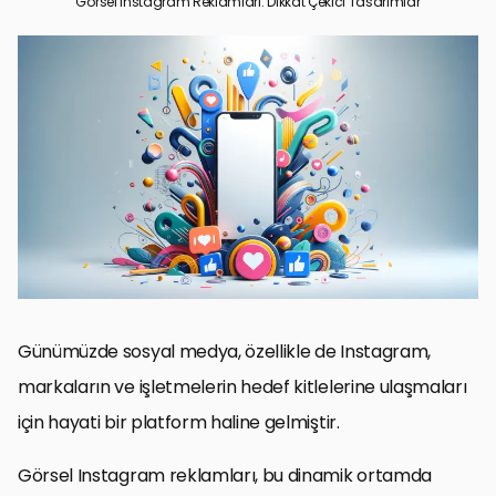
Görsel Instagram Reklamları: Dikkat Çekici Tasarımlar
Instagram Reklamlarının Temelleri
Görsel Tasarımın Önemi ve İpuçları
Hedef Kitle Analizi ve Segmentasyonu
Instagram Reklam Bütçesi ve Maliyet Yönetimi
Instagram Reklamlarında Etkileşim ve Dönüşüm Stratejileri
Instagram Reklamlarında Yaratıcılık ve Trendler
Instagram Reklamlarında Performans Analizi ve Optimizasyonu
Sonuç: Instagram Reklamlarında Başarıya Ulaşmanın Anahtarı
Instagram Reklamları: Sıkça Sorulan Sorular
Günümüzde sosyal medya, özellikle de Instagram,
markaların ve işletmelerin hedef kitlelerine ulaşmaları
için hayati bir platform haline gelmiştir.
Görsel Instagram reklamları, bu dinamik ortamda