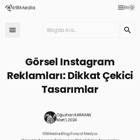
EN
Görsel Instagram
Reklamları: Dikkat Çekici
Tasarımlar
Oğuzhan KARAHAN
Mart 1, 2024
618Media
›
Blog
›
Sosyal Medya
›