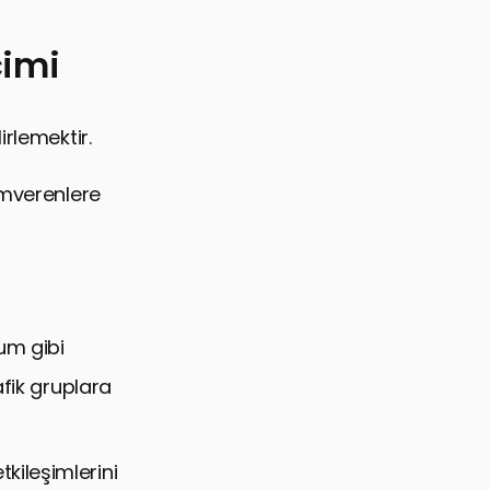
çimi
rlemektir.
amverenlere
num gibi
afik gruplara
tkileşimlerini