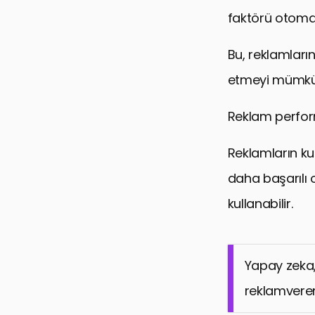
faktörü otomat
Bu, reklamları
etmeyi mümkün
Reklam perform
Reklamların kul
daha başarılı o
kullanabilir.
Yapay zeka,
reklamverenle