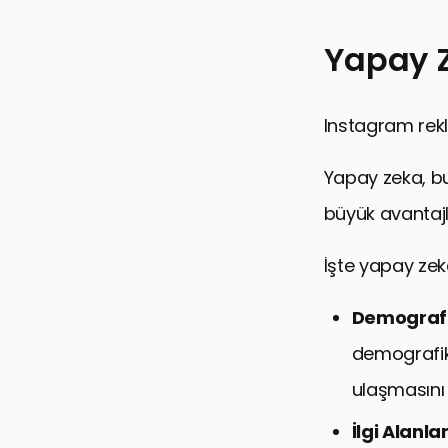
Yapay Z
Instagram rekl
Yapay zeka, bu
büyük avantajl
İşte yapay zek
Demografi
demografik 
ulaşmasını 
İlgi Alanl