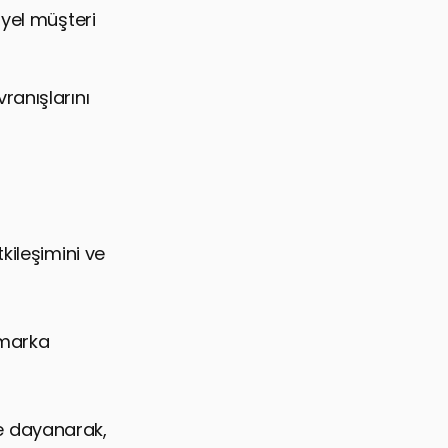
iyel müşteri
ranışlarını
kileşimini ve
e marka
ine dayanarak,