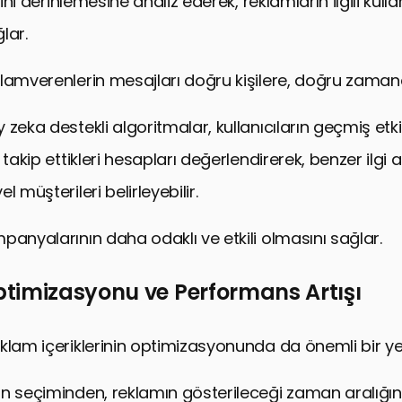
rini derinlemesine analiz ederek, reklamların ilgili kulla
lar.
lamverenlerin mesajları doğru kişilere, doğru zamand
zeka destekli algoritmalar, kullanıcıların geçmiş etkil
 takip ettikleri hesapları değerlendirerek, benzer ilgi 
l müşterileri belirleyebilir.
panyalarının daha odaklı ve etkili olmasını sağlar.
timizasyonu ve Performans Artışı
klam içeriklerinin optimizasyonunda da önemli bir yer
n seçiminden, reklamın gösterileceği zaman aralığı