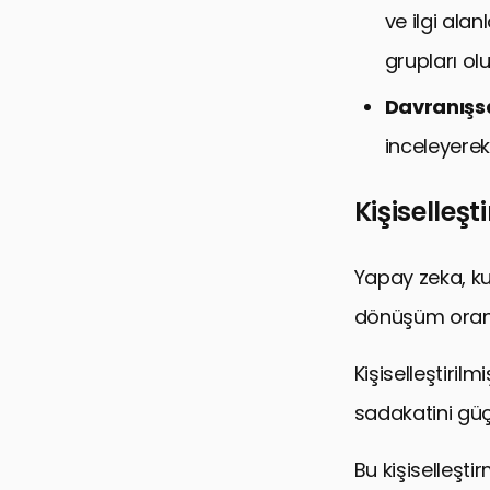
ve ilgi ala
grupları olu
Davranışsal
inceleyerek,
Kişiselleş
Yapay zeka, ku
dönüşüm oranlar
Kişiselleştiril
sadakatini güçl
Bu kişiselleşti