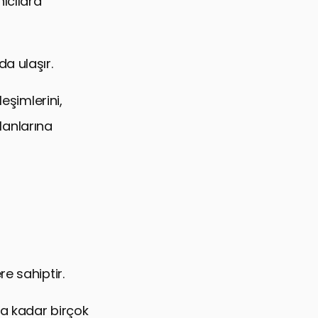
nıcılara
a ulaşır.
eşimlerini,
alanlarına
e sahiptir.
na kadar birçok