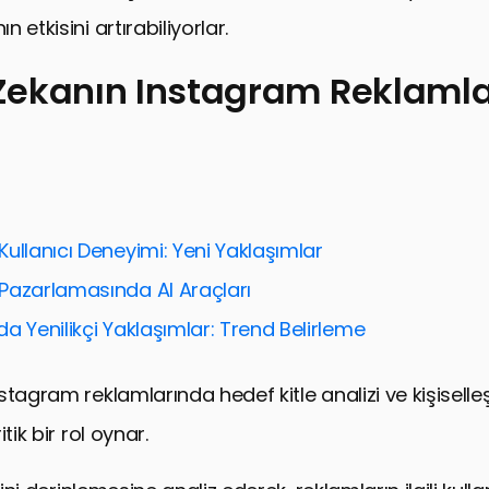
 etkisini artırabiliyorlar.
ekanın Instagram Reklamla
ın Instagram Reklamlarındaki Rolü
Destekli Hedef Kitle Seçimi
iğinin Yapay Zeka ile Optimizasyonu
ullanıcı Deneyimi: Yeni Yaklaşımlar
 ve Instagram Reklamlarında Bütçe Yönetimi
Pazarlamasında AI Araçları
le Reklam Etkileşimlerinin Artırılması
a Yenilikçi Yaklaşımlar: Trend Belirleme
ile Reklam Trendlerinin Takibi ve Uygulanması
ile Instagram Reklamlarının Geleceği
stagram reklamlarında hedef kitle analizi ve kişiselle
ile Instagram Reklamlarının Geleceği ve Etkisi
tik bir rol oynar.
 ve Instagram Reklamları SSS