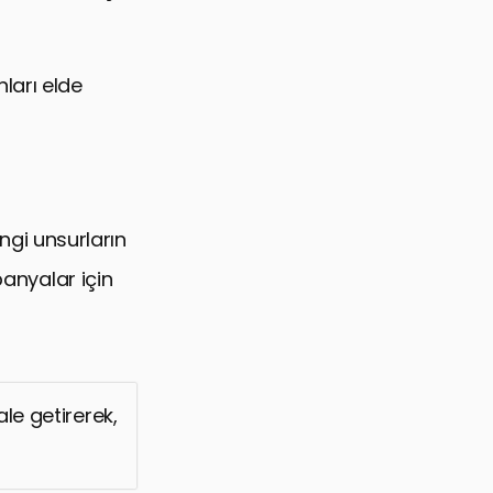
ları elde
angi unsurların
panyalar için
le getirerek,