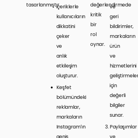
tasarlanmıştır.
değerlendirmede
içeriklerle
ve
kritik
kullanıcıların
geri
bir
dikkatini
bildirimler,
rol
çeker
markaların
oynar.
ve
ürün
anlık
ve
etkileşim
hizmetlerini
oluşturur.
geliştirmeler
için
Keşfet
değerli
bölümündeki
bilgiler
reklamlar,
sunar.
markaların
Instagram’ın
Paylaşımlar
geniş
ve