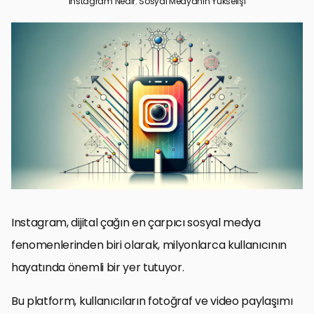
Instagram Nedir: Sosyal Medyanın Yükselişi
Sosyal Medyanın Temelleri ve Instagram’ın Rolü
Instagram’ın Temel Özellikleri ve Kullanım Alanları
Instagram’ın Sosyal Medya Pazarlamasındaki Rolü
Instagram’ın Sosyal Medya Pazarlamasındaki Rolü
Instagram Algoritması ve İçerik Optimizasyonu
Instagram İçin Etkili Hashtag Kullanımı
Instagram İçin Etkili İçerik Stratejileri
Sonuç: Instagram ve Sosyal Medyanın Gücü
Instagram Nedir: Sıkça Sorulan Sorular
Instagram, dijital çağın en çarpıcı sosyal medya
fenomenlerinden biri olarak, milyonlarca kullanıcının
hayatında önemli bir yer tutuyor.
Bu platform, kullanıcıların fotoğraf ve video paylaşımı