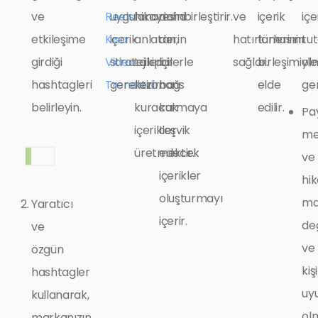
ve
Reels:
uygulanan
hikayesini
daha
birleştirir.
ve
içerik
içe
etkileşime
Kısa
içerik
anlatan,
derin
hatırlamasını
türlerinin
tut
girdiği
Video
stratejileri
takipçilerle
bir
sağlar.
birleşimiyle
ol
hashtagleri
Trendleri
gerektirir.
rezonans
bağ
elde
ger
belirleyin.
kuracak
kurmaya
edilir.
Pay
içerikler
teşvik
me
üretmektir.
edecek
ve
içerikler
hik
oluşturmayı
ma
Yaratıcı
içerir.
değ
ve
ve
özgün
kişi
hashtagler
uy
kullanarak,
olm
markanızın