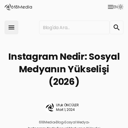
EN
Instagram Nedir: Sosyal
Medyanın Yükselişi
(2026)
Ufuk ÖNCÜLER
Mart 1, 2024
618Media
›
Blog
›
Sosyal Medya
›