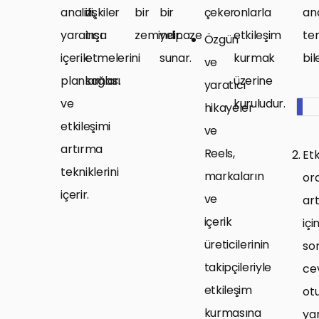
analizi,
ilişkiler
bir
bir
çeker.
onlarla
ana
yaratıcı
inşa
zemindir.
yelpaze
etkileşim
te
Özgün
içerik
etmelerini
sunar.
kurmak
bil
ve
planlaması
sağlar.
üzerine
yaratıcı
ve
kuruludur.
hikayeler
etkileşimi
ve
artırma
Reels,
Etk
tekniklerini
markaların
ora
içerir.
ve
ar
içerik
içi
üreticilerinin
so
takipçileriyle
ce
etkileşim
otu
kurmasına
ya