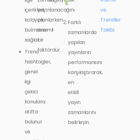
içerikleri
yayınlanacağını
ve
kolayca
planlarken
Trendler
Farklı
bulmasını
önemli
Takibi
zamanlarda
sağlar.
bir
yapılan
faktördür.
Trend
yayınların
hashtagler,
performansını
genel
karşılaştırarak,
ilgi
en
çekici
etkili
konulara
yayın
atıfta
zamanlarını
bulunur
belirleyin.
ve