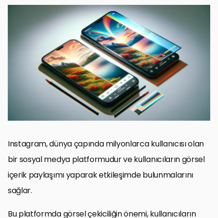
Filtrelerin Instagram Görselleri Üzerindeki Etkisi
Filtrelerin Fotoğraflar Üzerindeki Etkisi
Filtrelerin Gücü: Görsel İçeriği Nasıl Dönüştürür?
Filtre Kullanımının Temel Prensipleri
Instagram Filtrelerinin Psikolojik Etkisi
Instagram Filtreleriyle Marka Kimliği Oluşturma
Instagram Filtre Trendleri ve Geleceği
Sonuç: Instagram Filtrelerinin Gücü
Instagram Filtre Kullanımı SSS
Instagram, dünya çapında milyonlarca kullanıcısı olan
bir sosyal medya platformudur ve kullanıcıların görsel
içerik paylaşımı yaparak etkileşimde bulunmalarını
sağlar.
Bu platformda görsel çekiciliğin önemi, kullanıcıların