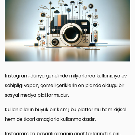
Instagram Profilinizi Tanımlayıcı Bilgilerle Güçlendirin
Profilinizi Tanımlayıcı Bilgilerle Doldurun
İçerik Stratejisi Oluşturun
İçerik Stratejisinin Önemi
Hashtag Kullanımının Gücü
İçerik Kalitesi ve Görsel Estetiği
Etkileşimi Artırma Yöntemleri
Sonuç: Instagram Profil Optimizasyonunun Gücü
Instagram Profil Optimizasyonu SSS
Instagram, dünya genelinde milyarlarca kullanıcıya ev
sahipliği yapan, görsel içeriklerin ön planda olduğu bir
sosyal medya platformudur.
Kullanıcıların büyük bir kısmı, bu platformu hem kişisel
hem de ticari amaçlarla kullanmaktadır.
Instagram’da başarılı olmanın anahtarlarından biri,