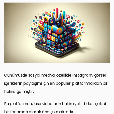
Instagram’da Kısa Videoların Yükselişi
İçerik Oluşturucular için Stratejiler
Video İçeriği Optimizasyonu
Algoritmayı Anlamak ve Kullanmak
Görsel Hikaye Anlatımının Gücü
Topluluk Oluşturma ve Etkileşim
Trendleri Takip Etmek ve Yenilikçi Olmak
Sonuç: Instagram’da Kısa Videoların Gücü
Kısa Videoların Instagram’daki Etkisi: Sıkça Sorulan Sorular
Günümüzde sosyal medya, özellikle Instagram, görsel
içeriklerin paylaşımı için en popüler platformlardan biri
haline gelmiştir.
Bu platformda, kısa videoların hakimiyeti dikkat çekici
bir fenomen olarak öne çıkmaktadır.